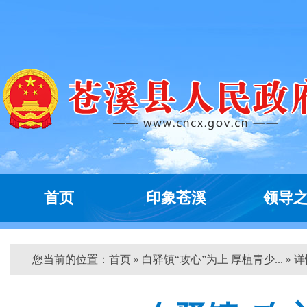
首页
印象苍溪
领导
您当前的位置：
首页
» 白驿镇“攻心”为上 厚植青少... » 