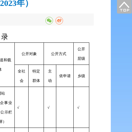
023年）
目录
公开
公开对象
公开方式
层级
道和载
体
全社
特定
主
依申请
乡级
会
群体
动
网站
企事业
√
√
√
村公示栏
屏）