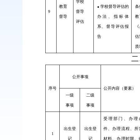
学校
教育
学校督导评估的
条
●
9
督导
督导
办法、指标体
教
评估
系、督导评估报
《
告
估
质
二
公开事项
序号
公开内容（要素）
一级
二级
事项
事项
受理部门、办理
出生登
出生登
件、办理流程、所
1
记
记
材料、办理时限、