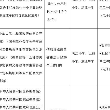
日内，公示时
部关于印发深化中小学教师职
小学、
漓江中学
单位/
间不少于
7
个
制度改革的指导意见的通知》
（电子
工作日
中华人民共和国政府信息公开
例》《国务院办公厅关于实施
■政府
村义务教育学生营养改善计划
信息形成或者
漓江
小学、
土鲤
■社区
意见》《教育部等十五部委关
变更之日起
20
小学、
漓江中学
单位/
印发农村义务教育学生营养改
个工作日内
（电子
计划实施细则等五个配套文件
通知》
中华人民共和国义务教育法》
中华人民共和国职业教育法》
中华人民共和国政府信息公开
■政府