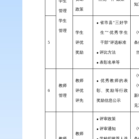
学生
知
政策
管理
学生
省市县“三好学
●
管理
学生
生”“优秀学生
《
5
评优
干部”评选标准
条
奖励
评比方法
●
表彰名单等
●
《
教师
优秀教师的表
●
教师
《
6
评优
彰、奖励等行政
管理
新
评先
奖励信息公示
见
评审政策
●
评审通知
《
●
教师
教师
学校拟推荐人选
条
●