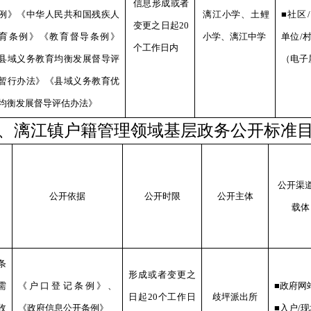
信息形成或者
例》《中华人民共和国残疾人
漓江
小学、
土鲤
■社区
变更之日起
20
育条例》《教育督导条例》
小学、
漓江中学
单位/
个工作日内
县域义务教育均衡发展督导评
（电子
暂行办法》《县域义务教育优
均衡发展督导评估办法》
、漓江镇户籍管理领域基
层政务公开标准
公开渠
公开依据
公开时限
公开主体
载体
条
形成或者变更之
需
《户口登记条例》、
■政府网
日起20个工作日
歧坪
派出所
收
《政府信息公开条例》
■入户/