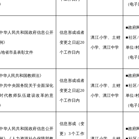
》
（电子
■政府
中华人民共和国政府信息公开
信息形成或者
漓江
小学、
土鲤
■社区
例》
变更之日起
20
小学、
漓江中学
单位/
当地省市县表彰文件
个工作日内
（电子
中华人民共和国教师法》
■政府
信息形成或者
中共中央国务院关于全面深化
漓江
小学、
土鲤
■社区
变更之日起
20
时代教师队伍建设改革的意
小学、
漓江中学
单位/
个工作日内
》
（电子
信息形成（变
中华人民共和国政府信息公开
■政府
更）
3
个工作
例》《人力资源社会保障部教
漓江
小学、
土鲤
■社区