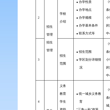
办学性质
《
●
办学地点
条
●
学校
2
办学规模
小
●
介绍
办学基本条件
的
●
招生
联系方式等
中
●
管理
招生
《
管理
招生范围
条
●
招生
3
学区划分详细情
小
●
范围
况
的
中
义务
《
教育
统一城乡义务教
●
条
4
学生
育
城
资助
“三免一补”政策