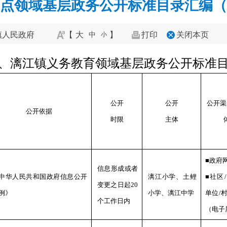
点领域基层政务公开标准目录汇编（2
镇人民政府
【
大
】
打印
关闭本页
中
小
、漓江镇义务教育领域基层
政务公
开标准
公开
公开
公开渠
公开依据
时限
主体
■政府
信息形成或者
中华人民共和国政府信息公开
漓江
小学、
土鲤
■社区
/
变更之日起
20
例》
小学、
漓江中学
单位
/
个工作日内
（电子