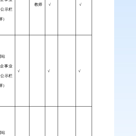
教师
√
√
村公示栏
屏）
网站
/企事业
√
√
√
村公示栏
屏）
网站