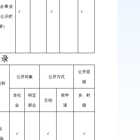
/企事业
√
√
√
村公示栏
屏）
目录
公开层
公开对象
公开方式
级
道和
全社
特定
依申
乡、村
主动
会
群众
请
级
站
√
√
√
现场