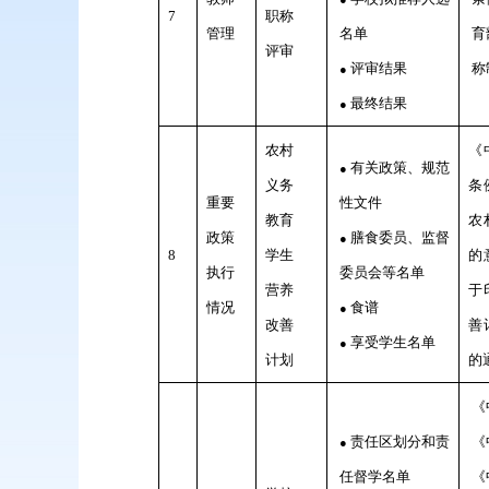
7
职称
管理
名单
育
评审
评审结果
称
●
最终结果
●
农村
《
有关政策、规范
●
义务
条
重要
性文件
教育
农
政策
膳食委员、监督
●
8
学生
的
执行
委员会等名单
营养
于
情况
食谱
●
改善
善
享受学生名单
●
计划
的
《
责任区划分和责
《
●
任督学名单
《