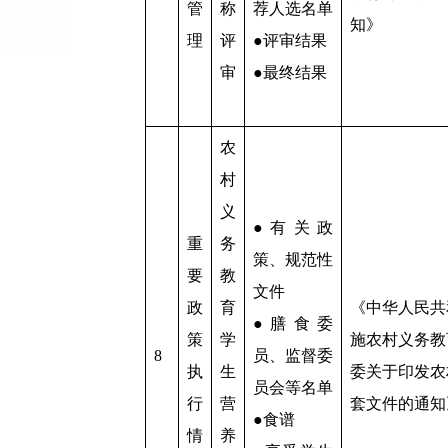
管
称
荐人选名单
知》
理
评
●评审结果
审
●最终结果
农
村
义
●有关政
重
务
策、规范性
要
教
文件
政
育
《中华人民共
●膳食委
策
学
施农村义务教
8
员、监督委
执
生
委关于印发农
员会等名单
行
营
套文件的通知
●食谱
情
养