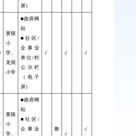
屏）
■政府网
站
黄猫
■社区/
者
小
企事业
0
学、
√
√
√
单位/村
龙洞
公示栏
小学
（电子
屏）
■政府网
站
变
黄猫
■社区/
作
小
企事业
教
√
时
学、
√