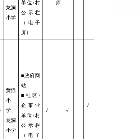
单位/村
师
个
龙洞
公示栏
小学
（电子
屏）
■政府网
站
黄猫
■社区/
者
小
企事业
√
0
学、
√
√
单位/村
龙洞
公示栏
小学
（电子