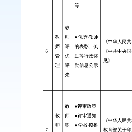
等
教
教
师
●优秀教师
《中华人民共
师
评
的表彰、奖
6
《中共中央国
管
优
励等行政奖
见》
理
评
励信息公示
先
教
●评审政策
教
师
●评审通知
《中华人民共
师
职
●学校拟推
7
教育部关于印