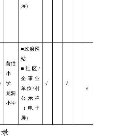
屏）
■政府网
站
黄猫
■社区/
者
小
企事业
0
学、
√
√
单位/村
√
龙洞
公示栏
小学
（电子
屏）
目录