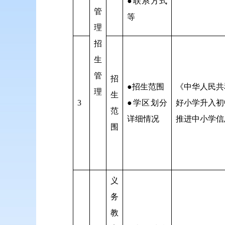
●联系方式
管
等
理
招
生
管
招
●招生范围
《中华人民共
理
生
3
●学区划分
好小学升入初
范
详细情况
推进中小学信
围
义
务
教