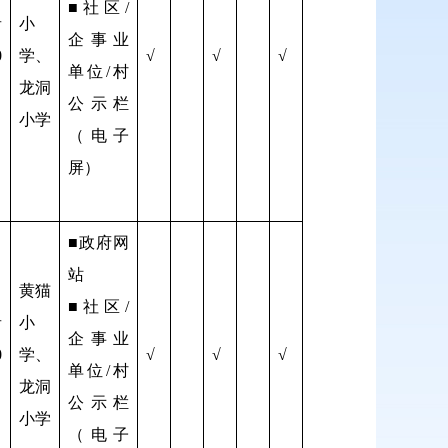
■社区/
者
小
企事业
0
学、
√
√
√
单位/村
龙洞
公示栏
小学
（电子
屏）
■政府网
站
黄猫
■社区/
者
小
企事业
0
学、
√
√
√
单位/村
龙洞
公示栏
小学
（电子