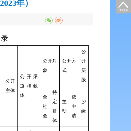
023年）
目录
公
公开对
公开方
开
象
式
层
公开渠
级
公开
道和载
主体
特
体
全
依
定
主
乡
社
申
群
动
级
会
请
体