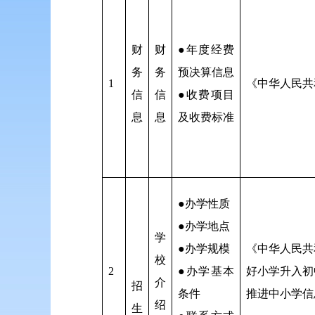
财
财
●年度经费
务
务
预决算信息
1
《中华人民共
信
信
●收费项目
息
息
及收费标准
●办学性质
●办学地点
学
●办学规模
《中华人民共
校
2
●办学基本
好小学升入初
介
招
条件
推进中小学信
绍
生