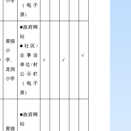
小学
（电子
屏）
■政府网
站
黄猫
■社区/
者
小
企事业
√
0
学、
√
√
单位/村
龙洞
公示栏
小学
（电子
屏）
■政府网
站
黄猫