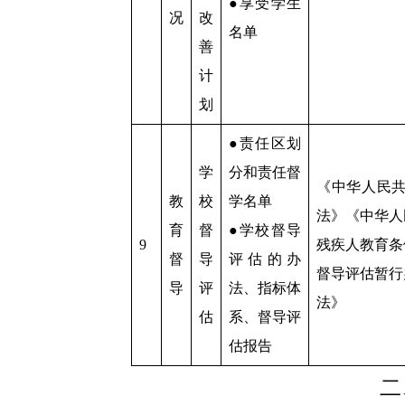
●享受学生
况
改
名单
善
计
划
●责任区划
学
分和责任督
《中华人民
教
校
学名单
法》《中华人
育
督
●学校督导
9
残疾人教育条
督
导
评估的办
督导评估暂行
导
评
法、指标体
法》
估
系、督导评
估报告
二