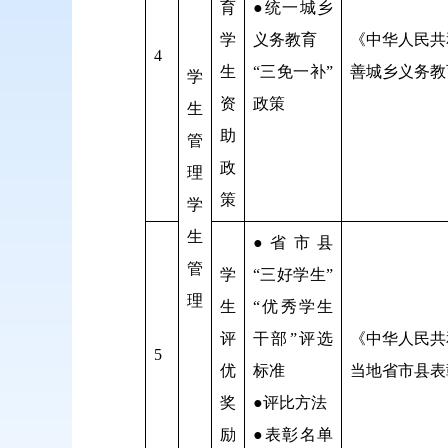
育
●统一城乡
学
义务教育
《中华人民共
4
生
“三免一补”
善城乡义务教
学
资
政策
生
助
管
政
理
策
学
生
●省市县
管
学
“三好学生”
理
生
“优秀学生
评
干部”评选
《中华人民共
5
优
标准
当地省市县表
奖
●评比方法
励
●表彰名单