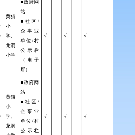
■政府网
站
黄猫
■社区/
者
小
企事业
0
学、
√
√
√
单位/村
龙洞
公示栏
小学
（电子
屏）
■政府网
站
黄猫
■社区/
者
小
企事业
0
学、
√
√
√
单位/村
龙洞
公示栏