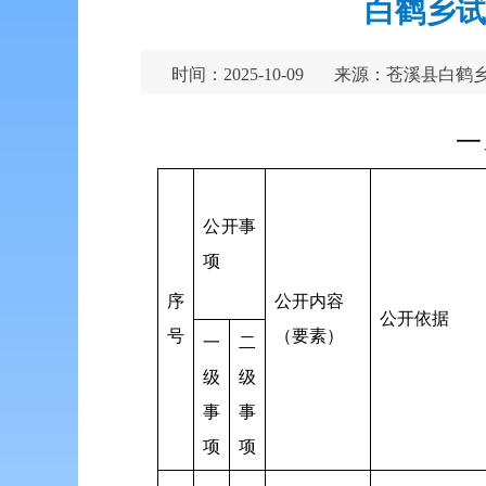
白鹤乡试
时间：2025-10-09
来源：苍溪县白鹤
一
公开事
项
序
公开内容
公开依据
号
（要素）
一
二
级
级
事
事
项
项