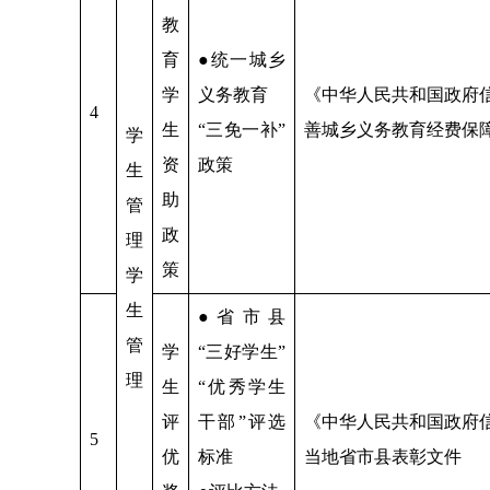
教
育
●统一城乡
学
义务教育
《中华人民共和国政府
4
生
“三免一补”
善城乡义务教育经费保
学
资
政策
生
助
管
政
理
策
学
生
●省市县
管
学
“三好学生”
理
生
“优秀学生
评
干部”评选
《中华人民共和国政府
5
优
标准
当地省市县表彰文件