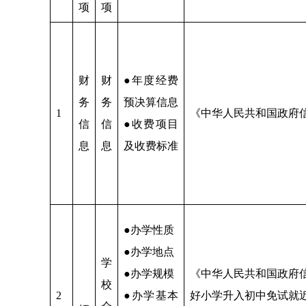
项
项
财
财
●年度经费
务
务
预决算信息
1
《中华人民共和国政府
信
信
●收费项目
息
息
及收费标准
●办学性质
●办学地点
学
●办学规模
《中华人民共和国政府
校
2
●办学基本
好小学升入初中免试就