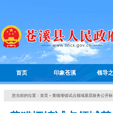
首页
印象苍溪
领导
您当前的位置：
首页
» 黄猫垭镇试点领域基层政务公开标...