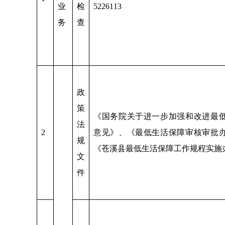
业
检
5226113
务
查
政
策
《国务院关于进一步加强和改进最
法
2
意见》、《最低生活保障审核审批
规
《苍溪县最低生活保障工作规程实施
文
件