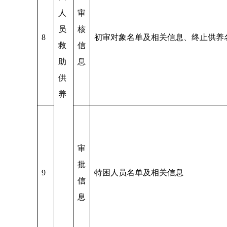
人
审
员
核
8
初审对象名单及相关信息、终止供养
救
信
助
息
供
养
审
批
9
特困人员名单及相关信息
信
息