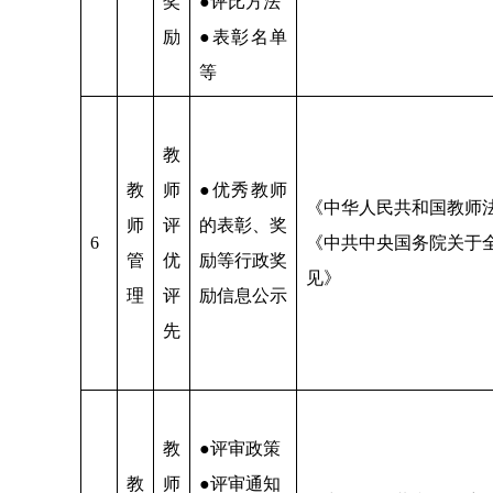
奖
●评比方法
励
●表彰名单
等
教
教
师
●优秀教师
《中华人民共和国教师
师
评
的表彰、奖
6
《中共中央国务院关于
管
优
励等行政奖
见》
理
评
励信息公示
先
教
●评审政策
教
师
●评审通知