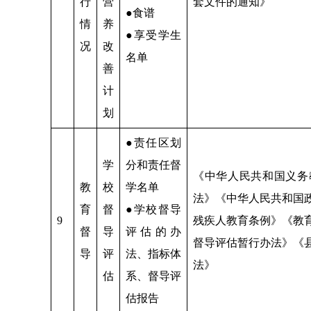
行
营
套文件的通知》
●食谱
情
养
●享受学生
况
改
名单
善
计
划
●责任区划
学
分和责任督
《中华人民共和国义务
教
校
学名单
法》《中华人民共和国
育
督
●学校督导
9
残疾人教育条例》《教
督
导
评估的办
督导评估暂行办法》《
导
评
法、指标体
法》
估
系、督导评
估报告