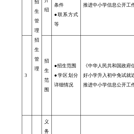
介
招
条件
推进中小学信息公开工
绍
生
●联系方式
管
等
理
招
生
管
招
●招生范围
《中华人民共和国政府
理
生
3
●学区划分
好小学升入初中免试就
范
详细情况
推进中小学信息公开工
围
义
务