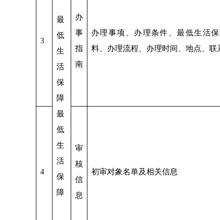
办
最
事
办理事项、办理条件、最低生活保
低
3
指
料、办理流程、办理时间、地点、联
生
南
活
保
障
最
低
生
审
活
核
4
初审对象名单及相关信息
保
信
障
息