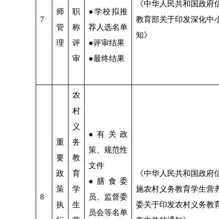
《中华人民共和国政府
师
职
●学校拟推
7
教育部关于印发深化中
管
称
荐人选名单
知》
理
评
●评审结果
审
●最终结果
农
村
义
●有关政
重
务
策、规范性
要
教
文件
政
育
《中华人民共和国政府
●膳食委
策
学
施农村义务教育学生营
8
员、监督委
执
生
委关于印发农村义务教
员会等名单