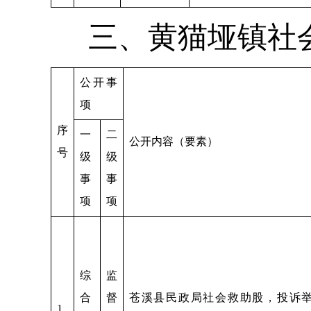
三、黄猫垭镇社
公开事
项
序
一
二
公开内容（要素）
号
级
级
事
事
项
项
综
监
合
督
苍溪县民政局社会救助股，投诉举报电
1