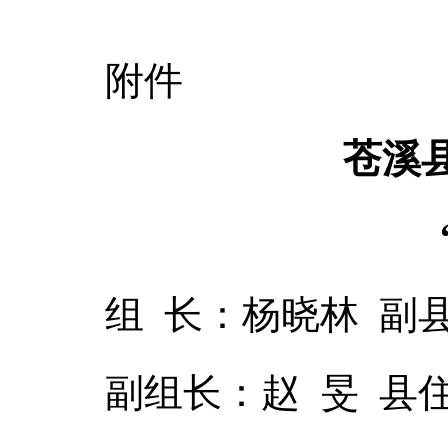
附件
苍溪
组 长：杨晓林 副
副组长：赵 旻 县