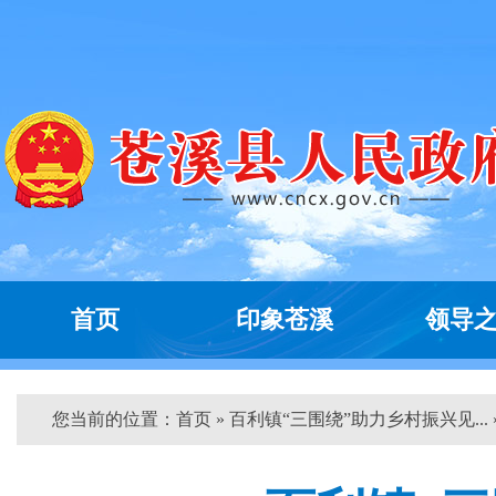
首页
印象苍溪
领导
您当前的位置：
首页
» 百利镇“三围绕”助力乡村振兴见... 