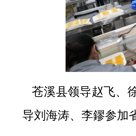
苍溪县领导赵飞、
导刘海涛、李鏐参加