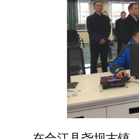
在合江县尧坝古镇