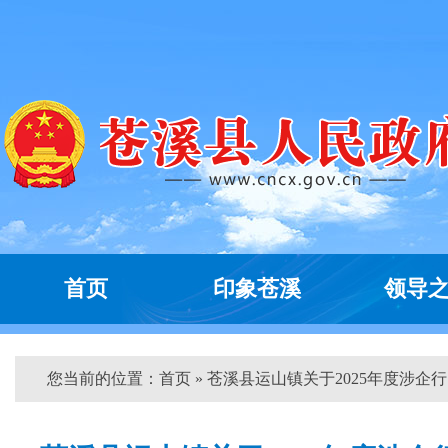
首页
印象苍溪
领导
您当前的位置：
首页
» 苍溪县运山镇关于2025年度涉企行..