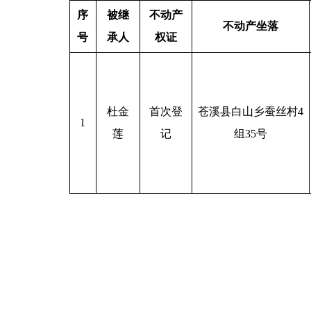
序
被继
不动产
不动产坐落
号
承人
权证
杜金
首次登
苍溪县白山乡蚕丝村4
1
莲
记
组35号