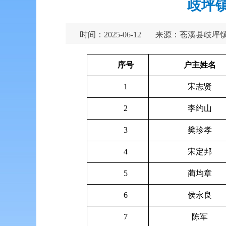
歧坪镇
时间：2025-06-12
来源：苍溪县歧坪
序号
户主姓名
1
宋志贤
2
李约山
3
樊珍孝
4
宋定邦
5
蔺均章
6
侯永良
7
陈军