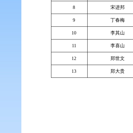
8
宋进邦
9
丁春梅
10
李其山
11
李喜山
12
郑世文
13
郑大贵