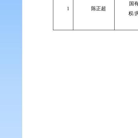
国
1
陈正超
权/