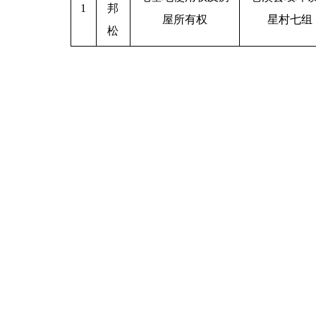
1
邦
屋所有权
星村七组
松