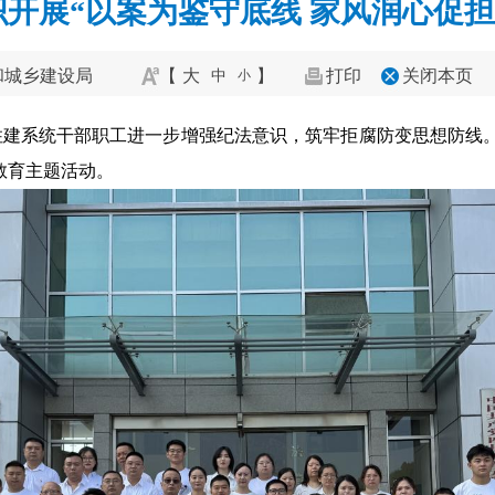
开展“以案为鉴守底线 家风润心促担
和城乡建设局
【
大
】
打印
关闭本页
中
小
建系统干部职工进一步增强纪法意识，筑牢拒腐防变思想防线。
示教育主题活动。