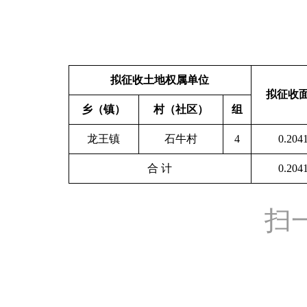
拟征收土
地权属单位
拟征收
乡（镇）
村（社区）
组
龙王镇
石牛村
4
0.204
合 计
0.204
扫