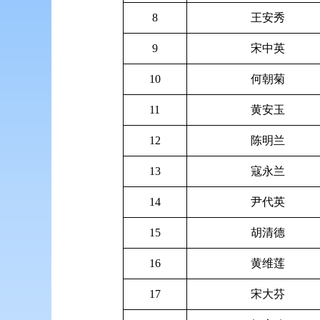
8
王安秀
9
宋中英
10
何朝菊
11
黄安玉
12
陈明兰
13
寇永兰
14
尹代英
15
胡清德
16
黄维莲
17
宋大芬