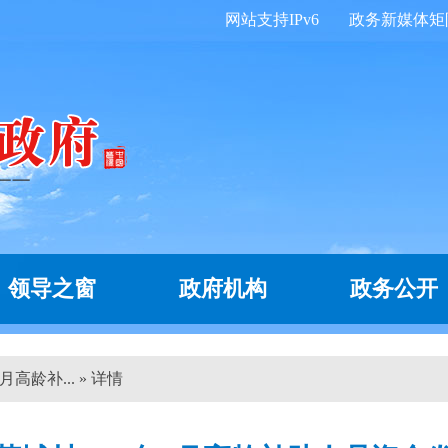
网站支持IPv6
政务新媒体矩
领导之窗
政府机构
政务公开
高龄补... » 详情