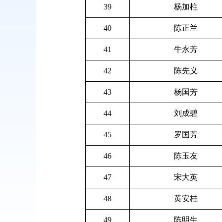
39
杨加柱
40
陈正兰
41
牛永芳
42
陈先义
43
杨国芳
44
刘成碧
45
罗国芳
46
陈玉友
47
宋大英
48
黄安桂
49
陈明生