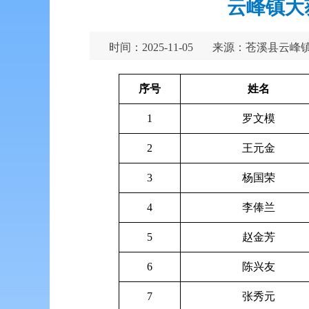
云峰镇大
时间：2025-11-05
来源：苍溪县云峰
序号
姓名
1
罗文模
2
王元金
3
杨国荣
4
李俸兰
5
赵金芳
6
陈兴友
7
张秀元