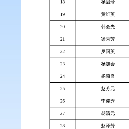
18
杨启珍
19
黄维英
20
韩会先
21
梁秀芳
22
罗国英
23
杨加会
24
杨菊良
25
赵芳元
26
李俸秀
27
胡清元
28
赵泽芳