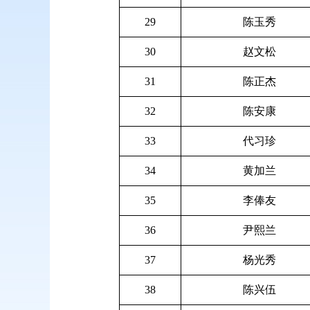
29
陈玉秀
30
赵文松
31
陈正杰
32
陈安康
33
代习珍
34
黄加兰
35
李俸友
36
尹熙兰
37
杨光秀
38
陈兴伍