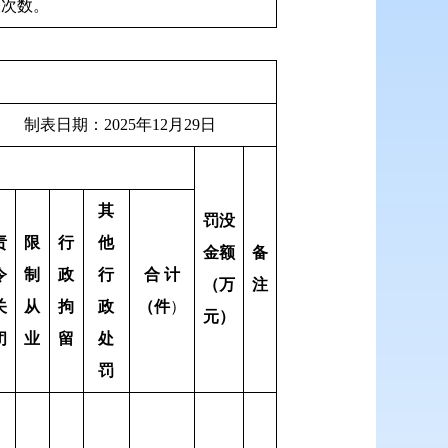
查次数。
025年12月29日
其
罚没
责
限
行
他
金额
备
令
制
政
行
合 计
（万
注
关
从
拘
政
（件
）
元）
闭
业
留
处
罚