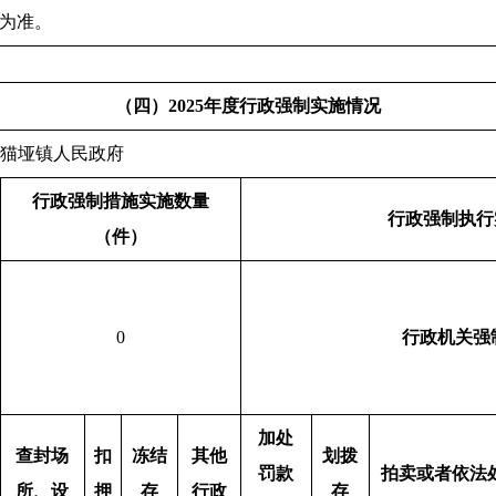
额为准。
（四）2025年度行政强制实施情况
：苍溪县黄猫垭镇人民政府 制表日期：20
行政强制措施实施数量
行政强制执行
（件）
0
行政机关强
加处
查封场
扣
冻结
其他
划拨
罚款
拍卖或者依法
所、设
押
存
行政
存