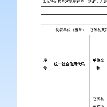
3.无特定检查对象的巡查、巡逻，无
制表单位（盖章）：
序
单位全
统一社会信用代码
号
称
苍溪县
黄猫垭