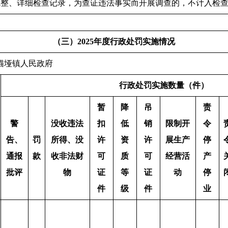
完整、详细检查记录，为查证违法事实而开展调查的，不计入检
（三）2025年度行政处罚实施情况
苍溪县黄猫垭镇人民政府 制表日期：2
行政处罚实施数量（件）
暂
降
吊
责
警
没收违法
扣
低
销
限制开
令
告、
罚
所得、没
许
资
许
展生产
停
通报
款
收非法财
可
质
可
经营活
产
批评
物
证
等
证
动
停
件
级
件
业