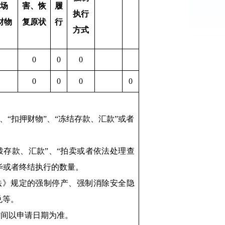
场
害、恢
履
执行
财物
复原状
行
方式
0
0
0
0
0
0
0
、“扣押财物”、“冻结存款、汇款”或者
划拨存款、汇款”、“拍卖或者依法处理查
完毕或者终结执行的数量。
法》规定的强制停产、强制消除安全隐
兑等。
时间以申请日期为准。