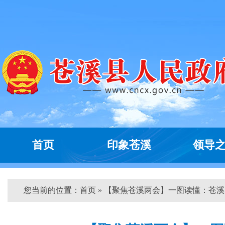
首页
印象苍溪
领导
您当前的位置：
首页
» 【聚焦苍溪两会】一图读懂：苍溪...