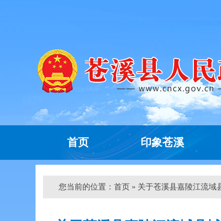
首页
印象苍溪
您当前的位置：
首页
» 关于苍溪县嘉陵江流域县城