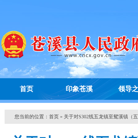
首页
印象苍溪
领导
您当前的位置：
首页
» 关于对S302线五龙镇至鸳溪镇（五..