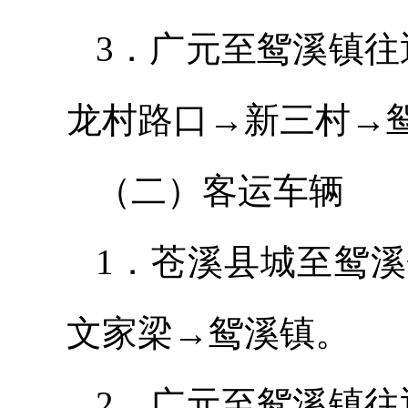
3．广元至鸳溪镇往
龙村路口→新三村→
（二）客运车辆
1．苍溪县城至鸳
文家梁→鸳溪镇。
2．广元至鸳溪镇往