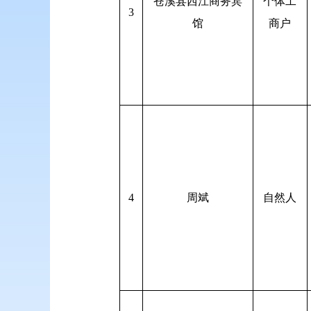
苍溪县西江商务宾
个体工
3
馆
商户
4
周斌
自然人