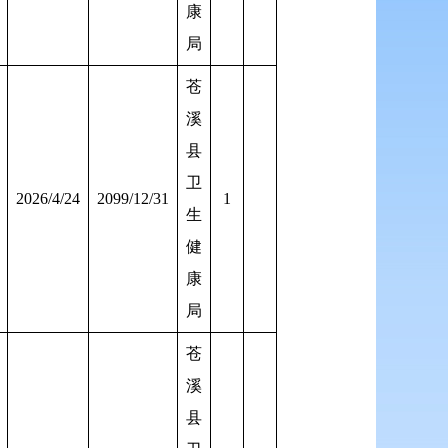
康
局
苍
溪
县
卫
2026/4/24
2099/12/31
1
生
健
康
局
苍
溪
县