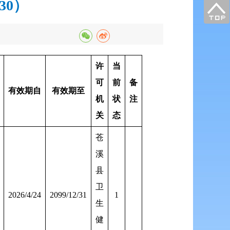
30）
许
当
可
前
备
有效期自
有效期至
机
状
注
关
态
苍
溪
县
卫
2026/4/24
2099/12/31
1
生
健