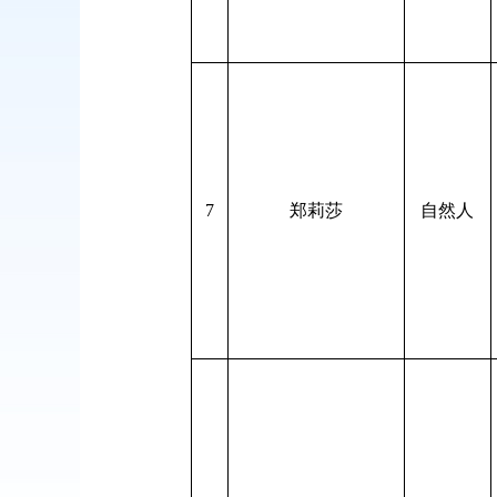
7
郑莉莎
自然人