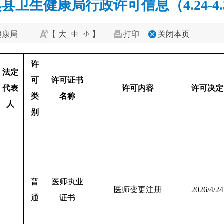
县卫生健康局行政许可信息（4.24-4.
健康局
【
大
】
打印
关闭本页
中
小
许
法定
可
许可证书
代表
许可内容
许可决定
类
名称
人
别
普
医师执业
医师变更注册
2026/4/24
通
证书