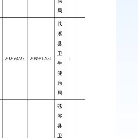
康
局
苍
溪
县
卫
2026/4/27
2099/12/31
1
生
健
康
局
苍
溪
县
卫