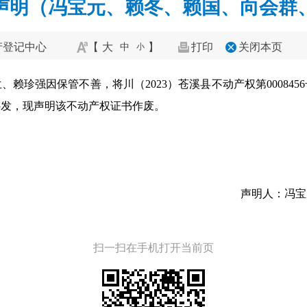
声明（冯宝元、赖冬、赖国、向会群
产登记中心
【
大
】
打印
关闭本页
中
小
赖珍强因保管不善，将川（2023）苍溪县不动产权第00084
补发，现声明该不动产权证书作废。
声明人：冯宝
扫一扫在手机打开当前页