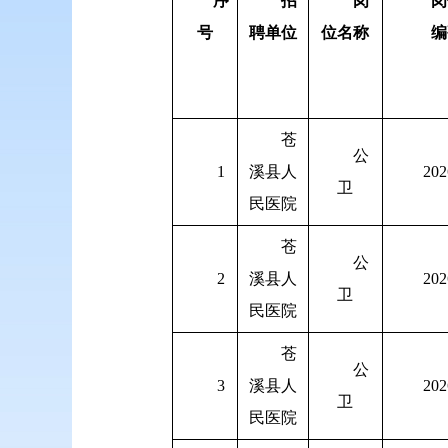
序
招
岗
岗
号
聘单位
位名称
编
苍
公
1
溪县人
202
卫
民医院
苍
公
2
溪县人
202
卫
民医院
苍
公
3
溪县人
202
卫
民医院