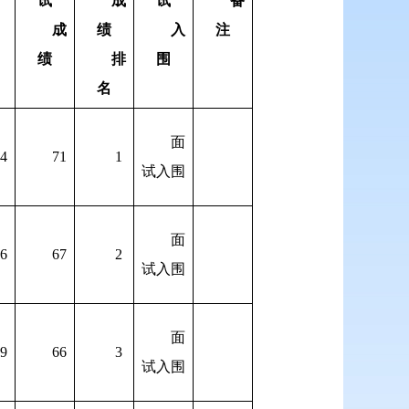
试
成
试
备
成
绩
入
注
绩
排
围
名
面
4
71
1
试入围
面
6
67
2
试入围
面
9
66
3
试入围