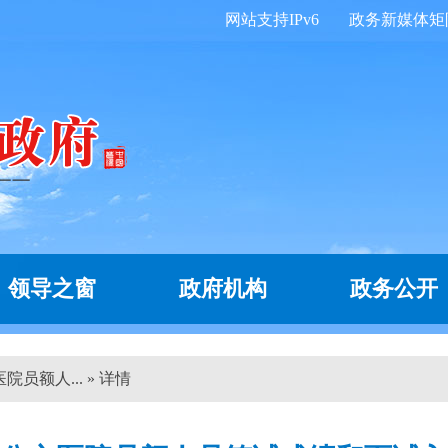
网站支持IPv6
政务新媒体矩
领导之窗
政府机构
政务公开
员额人... » 详情