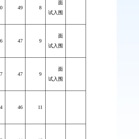
面
0
49
8
试入围
面
6
47
9
试入围
面
7
47
9
试入围
4
46
11