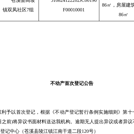
苍溪县高坡
510824122202JC00196
86㎡，房屋建
镇双凤社区7组
F00010001
86㎡
不动产首次登记公告
权利予以首次登记，根据《不动产登记暂行条例实施细则》第十
月01日之前)将异议书面材料送达我机构。逾期无人提出异议或者异
登记中心（苍溪县陵江镇江南干道二段120号）