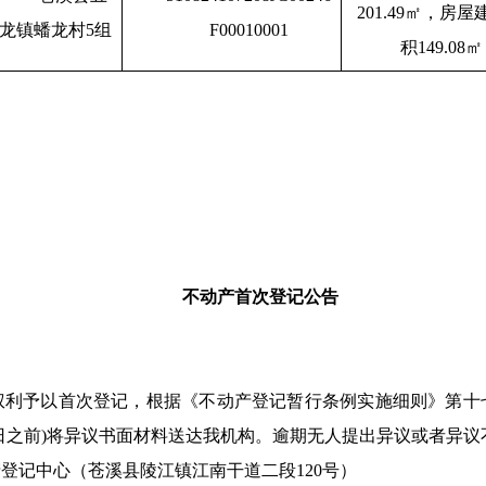
201.49㎡，房
龙镇蟠龙村5组
F00010001
积149.08㎡
不动产首次登记公告
权利予以首次登记，根据《不动产登记暂行条例实施细则》第十
月01日之前)将异议书面材料送达我机构。逾期无人提出异议或者异
登记中心（苍溪县陵江镇江南干道二段120号）