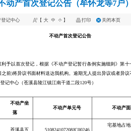
不动产首次登记公告（牟怀龙等7户
产登记中心
【
大
】
打印
关闭本页
中
小
不动产首次登记公告
权利予以首次登记，根据《不动产登记暂行条例实施细则》第十
月01日之前)将异议书面材料送达我机构。逾期无人提出异议或者异
登记中心（苍溪县陵江镇江南干道二段120号）
不动产坐
不动产
单元号
不动产面
落
宅基地占地
苍溪县五
510824107208JC00246