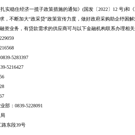
实稳住经济一揽子政策措施的通知》(国发〔2022〕12 号)
有关要求，不断加大“政采贷”政策宣传力度，做好政府采购助企纾困
"融资业务，有贷款需求的供应商可与以下金融机构联系办理相
9059
6568
-5283397
5216427
56
28
67
0839-5228091
政局
路东段39号