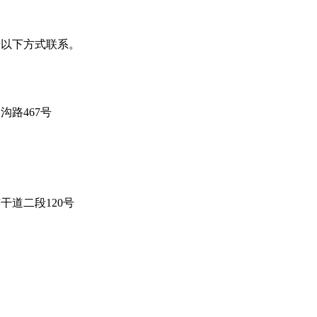
按以下方式联系。
路467号
道二段120号