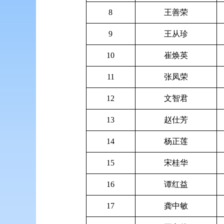
8
王善荣
9
王从珍
10
崔焕英
11
张凤荣
12
文智君
13
赵仕芳
14
杨正莲
15
宋桂华
16
谭红益
17
龚中敏