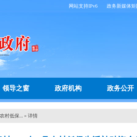
网站支持IPv6
政务新媒体矩
领导之窗
政府机构
政务公开
村低保... » 详情