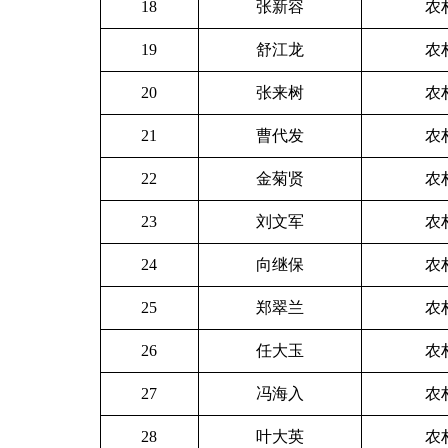
18
张新容
农
19
舒江龙
农
20
张来树
农
21
曹代发
农
22
金菊贤
农
23
刘文军
农
24
向继保
农
25
郑翠兰
农
26
任大玉
农
27
冯海入
农
28
叶大英
农