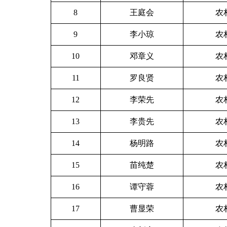
8
王庭会
农
9
李小琼
农
10
邓章义
农
11
罗良贤
农
12
李荣先
农
13
李贵先
农
14
杨明路
农
15
苗纯楚
农
16
谭守蓉
农
17
曹显荣
农