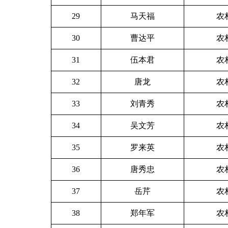
29
马天福
农
30
曹达平
农
31
伍本君
农
32
唐龙
农
33
刘青秀
农
34
吴文芳
农
35
罗来英
农
36
唐秀忠
农
37
岳芹
农
38
郑年军
农