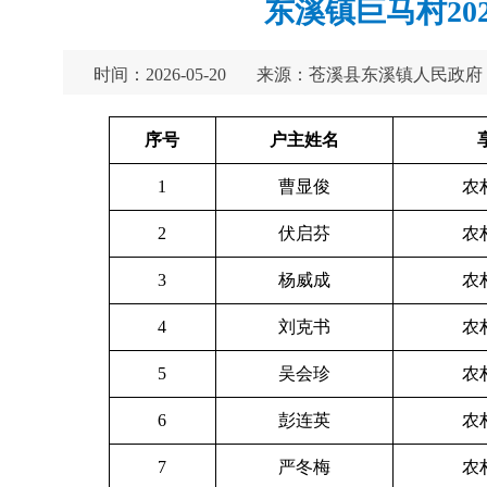
东溪镇巨马村20
时间：2026-05-20
来源：苍溪县东溪镇人民政府
序号
户主姓名
1
曹显俊
农
2
伏启芬
农
3
杨威成
农
4
刘克书
农
5
吴会珍
农
6
彭连英
农
7
严冬梅
农