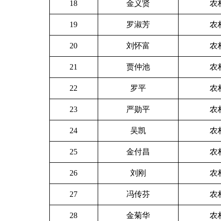
18
金义贤
农
19
罗淑芳
农
20
刘怀富
农
21
贾仲池
农
22
罗平
农
23
严勋平
农
24
吴凯
农
25
金付昌
农
26
刘刚
农
27
冯传芬
农
28
金菊华
农