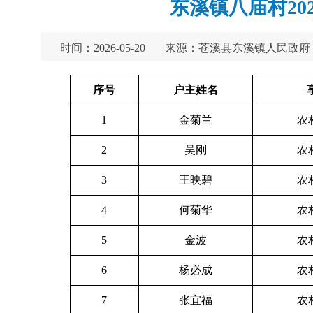
东溪镇八庙村20
时间：2026-05-20
来源：苍溪县东溪镇人民政府
序号
户主姓名
1
金菊兰
农
2
吴刚
农
3
王映碧
农
4
何菊华
农
5
金波
农
6
杨必成
农
7
张宜福
农