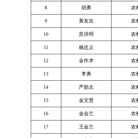
8
胡勇
农
9
黄友吉
农
10
苏洪明
农
11
杨忠义
农
12
金作术
农
13
李勇
农
14
严勋太
农
15
金文贤
农
16
金会兰
农
17
王金兰
农