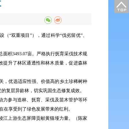
收
（“双重项目”），通过科学“伐劣留优”、
积3493.07亩。严格执行抚育采伐技术规
有效提升了林区通透性和林木质量，促进森林
量关，优选适应性强、价值高的乡土珍稀树种
稳定的复层异龄林，切实巩固生态修复成效。
动力参与造林、抚育、采伐及苗木管护等环
实在在享受到了绿色发展带来的红利。
陵江上游生态屏障贡献黄猫垭力量。（陈家