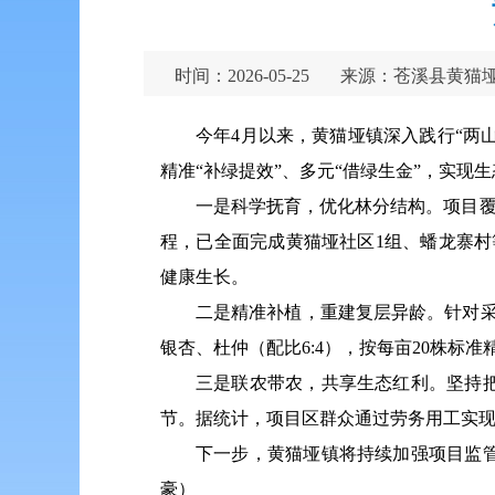
时间：2026-05-25
来源：苍溪县黄猫
今年4月以来，黄猫垭镇深入践行“两
精准“补绿提效”、多元“借绿生金”，实现
一是科学抚育，优化林分结构。项目覆盖
程，已全面完成黄猫垭社区1组、蟠龙寨村
健康生长。
二是精准补植，重建复层异龄。针对采
银杏、杜仲（配比6:4），按每亩20株标
三是联农带农，共享生态红利。坚持
节。据统计，项目区群众通过劳务用工实现人
下一步，黄猫垭镇将持续加强项目监
豪）