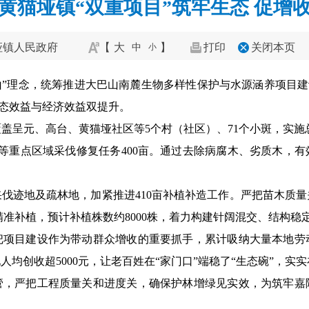
黄猫垭镇“双重项目”筑牢生态 促增
垭镇人民政府
【
大
】
打印
关闭本页
中
小
山”理念，统筹推进大巴山南麓生物多样性保护与水源涵养项目建设
生态效益与经济效益双提升。
呈元、高台、黄猫垭社区等5个村（社区）、71个小斑，实施总面
等重点区域采伐修复任务400亩。通过去除病腐木、劣质木，
伐迹地及疏林地，加紧推进410亩补植补造工作。严把苗木质
准精准补植，预计补植株数约8000株，着力构建针阔混交、结构
把项目建设作为带动群众增收的重要抓手，累计吸纳大量本地劳
均创收超5000元，让老百姓在“家门口”端稳了“生态碗”，实
管，严把工程质量关和进度关，确保护林增绿见实效，为筑牢嘉