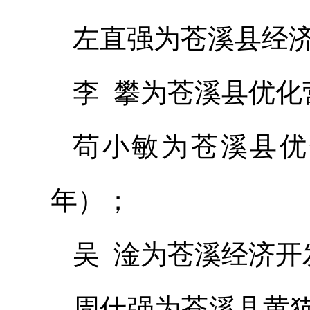
左直强为苍溪县经
李 攀为苍溪县优化
苟小敏为苍溪县优
年）；
吴 淦为苍溪经济
周仕强为苍溪县黄