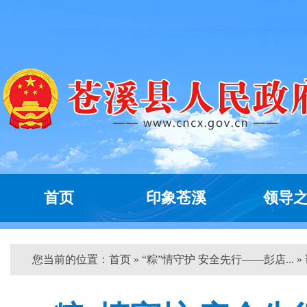
首页
印象苍溪
领导
您当前的位置：
首页
» “粽”情守护 安全先行——彭店... »