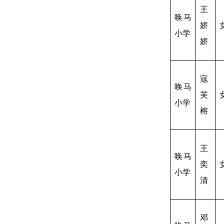
王
唤马
娇
小学
娇
寇
唤马
芙
小学
榕
王
唤马
奕
小学
清
邓