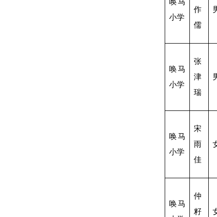
唤马
作
小学
儒
张
唤马
津
小学
瑞
宋
唤马
雨
小学
佳
仲
唤马
籽