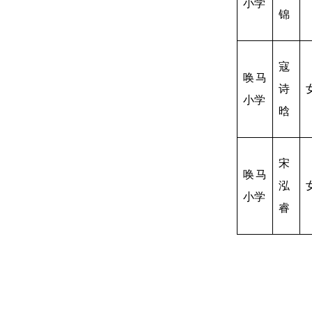
小学
锦
寇
唤马
诗
小学
晗
宋
唤马
泓
小学
睿