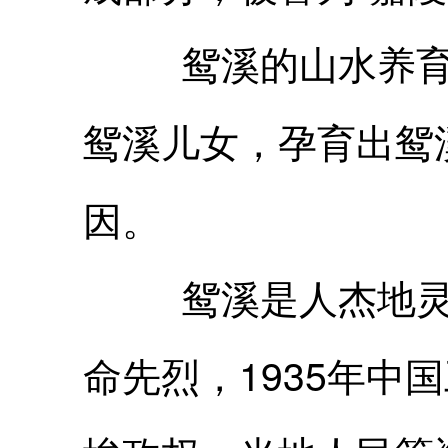
鸳溪的山水养育了
鸳溪儿女，孕育出鸳
因。
鸳溪是人杰地灵的
命先烈，1935年