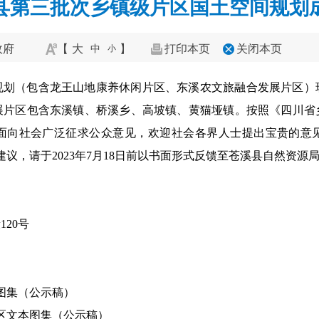
县第三批次乡镇级片区国土空间规划
政府
【
大
】
打印本页
关闭本页
中
小
规划（包含龙王山地康养休闲片区、东溪农文旅融合发展片区）
展片区包含东溪镇、桥溪乡、高坡镇、黄猫垭镇。按照《四川省
向社会广泛征求公众意见，欢迎社会各界人士提出宝贵的意见或
和建议，请于2023年7月18日前以书面形式反馈至苍溪县自然资源
20号
图集（公示稿）
区文本图集（公示稿）