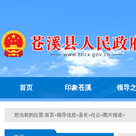
首页
印象苍溪
领导
您当前的位置:
首页
»
领导信息
»
县长
»
任云
»
图片报道
»