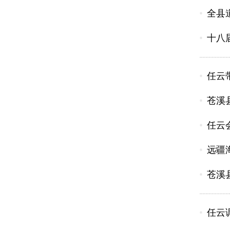
全县
十八
任云
苍溪
任云
远疆
苍溪
任云