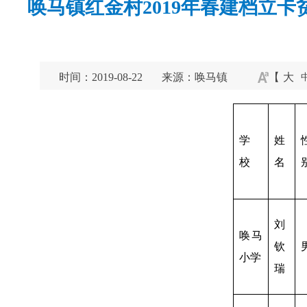
唤马镇红金村2019年春建档立
时间：2019-08-22
来源：唤马镇
【
大
学
姓
校
名
刘
唤马
钦
小学
瑞