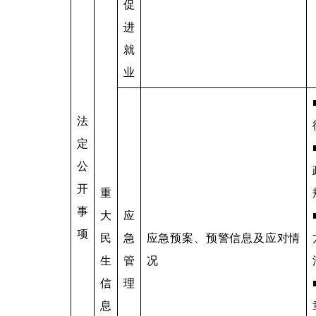
促
进
就
业
法
定
公
开
重
事
大
应
项
民
急
应急预案、预警信息及应对情
生
管
况
信
理
息