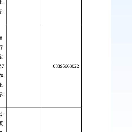
上
示
自
行
定
7
08395663022
作
上
示
公
项