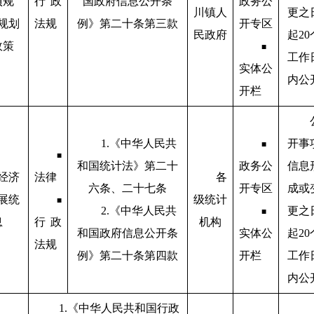
项规
行政
国政府信息公开条
政务公
川镇人
更之
规划
法规
例》第二十条第三款
开专区
民政府
起20
政策
■
工作
实体公
内公
开栏
1.《中华人民共
开事
■
■
和国统计法》第二十
政务公
信息
经济
法律
各
六条、二十七条
开专区
成或
展统
级统计
■
2.《中华人民共
更之
■
息
行政
机构
和国政府信息公开条
实体公
起20
法规
例》第二十条第四款
开栏
工作
内公
1.《中华人民共和国行政