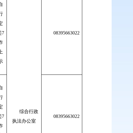
自
行
定
7
08395663022
作
上
示
自
行
定
综合行政
7
08395663022
执法办公室
作