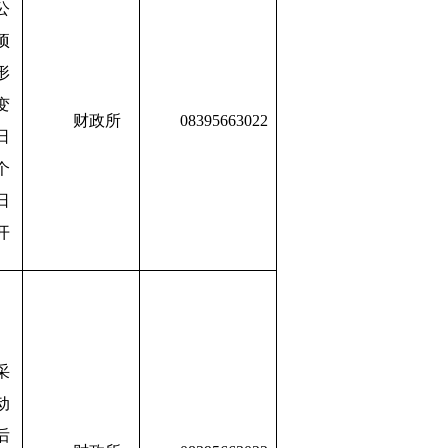
公
项
形
变
财政所
08395663022
日
个
日
开
采
动
后