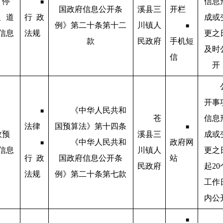
、停
信息
■
国政府信息公开条
溪县三
开栏
、道
行政
成或
例》第二十条第十二
川镇人
■
信息
法规
更之
款
民政府
手机短
及时
信
开
开事
《中华人民共和
■
苍
信息
法律
国预算法》第十四条
■
政预
溪县三
成或
《中华人民共和
政府网
■
信息
川镇人
更之
行政
国政府信息公开条
站
民政府
起20
法规
例》第二十条第七款
工作
内公
■