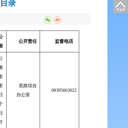
目录
公
公开责任
监督电话
限
公
项
形
变
党政综合
08395663022
日
办公室
个
日
开