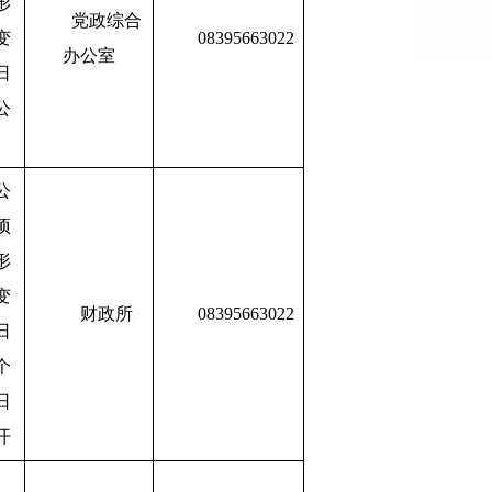
形
党政综合
变
08395663022
办公室
日
公
公
项
形
变
财政所
08395663022
日
个
日
开