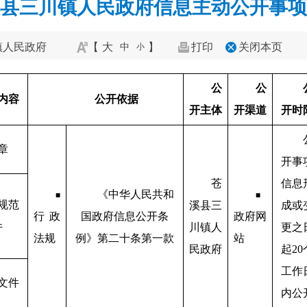
县三川镇人民政府信息主动公开事项
镇人民政府
【
大
】
打印
关闭本页
中
小
公
公
内容
公开依据
开主体
开渠道
开时
章
开事
苍
信息
《中华人民共和
■
■
规范
溪县三
成或
行政
国政府信息公开条
政府网
件
川镇人
更之
法规
例》第二十条第一款
站
民政府
起20
工作
文件
内公