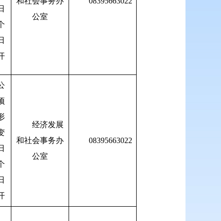
和社会事务办
08395663022
日
公室
个
日
开
公
项
形
经济发展
变
和社会事务办
08395663022
日
公室
个
日
开