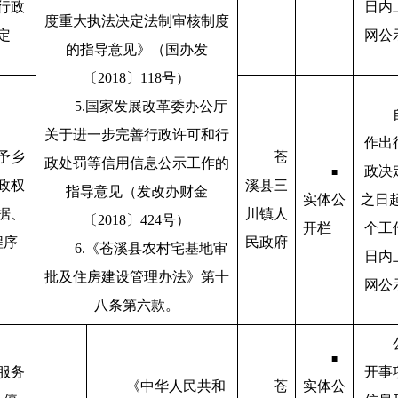
行政
日内
度重大执法决定法制审核制度
定
网公
的指导意见》（国办发
〔2018〕118号）
5.国家发展改革委办公厅
关于进一步完善行政许可和行
作出
予乡
苍
政处罚等信用信息公示工作的
政决
■
政权
溪县三
指导意见（发改办财金
实体公
之日起
据、
川镇人
〔2018〕424号）
开栏
个工
程序
民政府
6.《苍溪县农村宅基地审
日内
批及住房建设管理办法》第十
网公
八条第六款。
■
服务
开事
《中华人民共和
苍
实体公