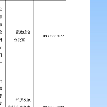
公
项
形
变
党政综合
08395663022
日
办公室
个
日
开
公
项
形
经济发展
变