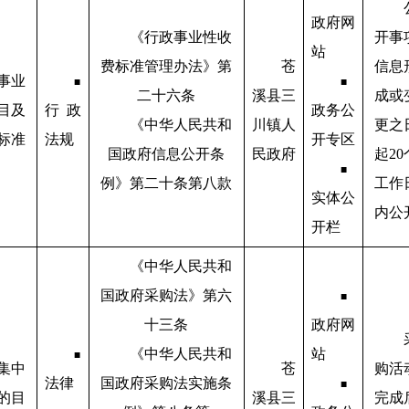
政府网
《行政事业性收
开事
站
费标准管理办法》第
苍
信息
事业
■
■
二十六条
溪县三
成或
目及
行政
政务公
《中华人民共和
川镇人
更之
标准
法规
开专区
国政府信息公开条
民政府
起20
■
例》第二十条第八款
工作
实体公
内公
开栏
《中华人民共和
国政府采购法》第六
■
十三条
政府网
《中华人民共和
站
■
集中
苍
购活
法律
国政府采购法实施条
■
的目
溪县三
完成