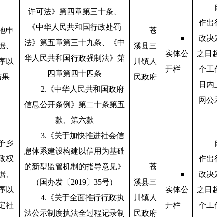
许可法》第四章第三十条、
作出
《中华人民共和国行政处罚
地申
苍
政决
■
法》第五章第三十九条、《中
据、
溪县三
实体公
之日起
华人民共和国行政强制法》第
序以
川镇人
开栏
个工
四章第四十四条
结果
民政府
日内
2.《中华人民共和国政府
网公
信息公开条例》第二十条第五
款、第六款
3.《关于加快推进社会信
予乡
息体系建设构建以信用为基础
政权
作出
的新型监管机制的指导意见》
苍
据、
政决
■
（国办发〔2019〕35号）
溪县三
序以
实体公
之日起
4.《关于全面推行行政执
川镇人
定社
开栏
个工
法公示制度执法全过程记录制
民政府