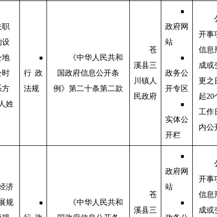
■
关职
政府网
开事
构设
站
苍
信息
公地
《中华人民共和
■
■
溪县三
成或
公时
行政
国政府信息公开条
政务公
川镇人
更之
系方
法规
例》第二十条第二款
开专区
民政府
起20
人姓
■
工作
实体公
内公
开栏
■
政府网
开事
经济
站
苍
信息
展规
《中华人民共和
■
■
溪县三
成或