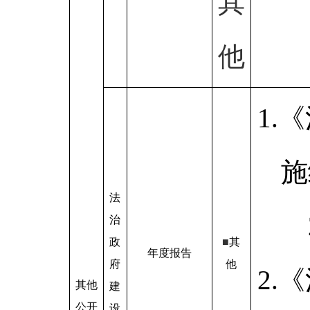
其
他
1.
施
法
治
政
■
其
年度报告
府
他
2.
其他
建
公开
设