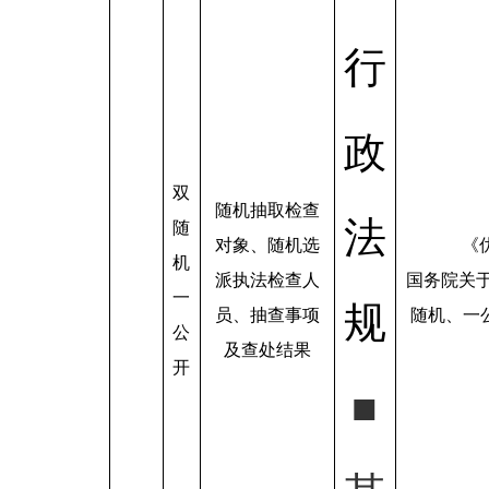
行
政
双
随机抽取检查
法
随
对象、随机选
《
机
派执法检查人
国务院关
一
规
员、抽查事项
随机、一公
公
及查处结果
开
■