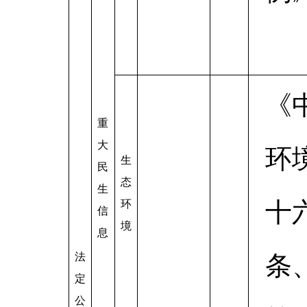
《
重
大
环
生
民
态
生
十
环
信
境
息
法
条
定
公