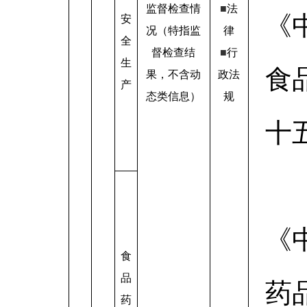
监督检查情
■
法
《
安
况（特指监
律
全
督检查结
■
行
生
食
果，不含动
政法
产
态类信息）
规
十
《
食
品
药
药