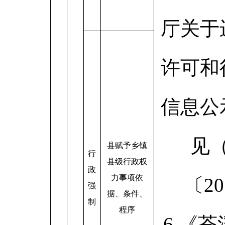
厅关于
许可和
信息公
见
县赋予乡镇
行
县级行政权
政
力事项依
〔20
强
据、条件、
制
程序
6.《