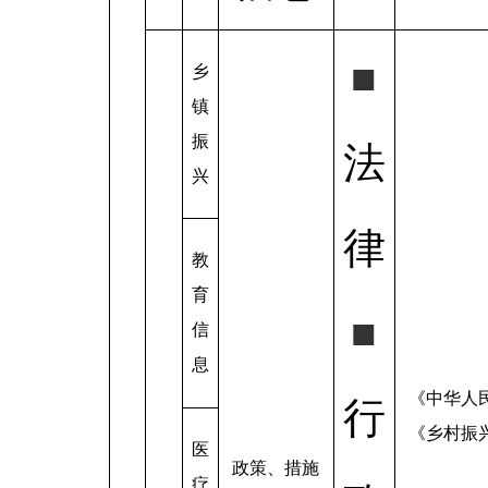
■
乡
镇
振
法
兴
律
教
育
■
信
息
《中华人
行
《乡村振
医
政策、措施
疗