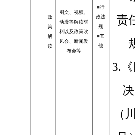
■
行
图文、视频、
责
政法
政
动漫等解读材
规
策
料以及政策吹
■
其
解
风会、新闻发
他
读
布会等
3.
决
（川