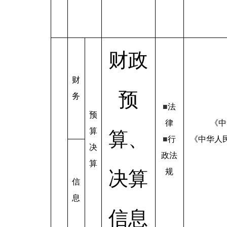
财政
财
预
务
■
法
预
律
《中
算
算、
■
行
《中华人
决
政法
算
规
决算
信
息
信息