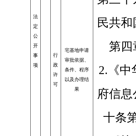
法
民共和
定
公
第四
开
宅基地申请
行
事
审批依据、
政
项
2.《
条件、程序
许
以及办理结
可
果
府信息
十条