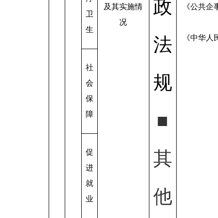
政
及其实施情
《公共企
卫
况
生
《中华人
法
社
规
会
保
障
■
促
其
进
就
他
业