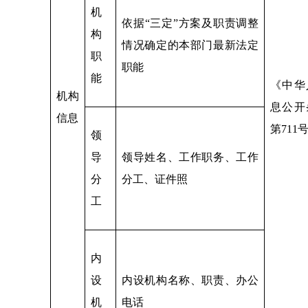
机
依据“三定”方案及职责调整
构
情况确定的本部门最新法定
职
职能
能
《中华
机构
息公开
信息
第71
领
导
领导姓名、工作职务、工作
分
分工、证件照
工
内
设
内设机构名称、职责、办公
机
电话