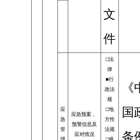
文
件
□法
律
■行
《
政法
规
国
应
□地
应急预案 、
急
方性
预警信息及
管
法规
条
应对情况
理
□规