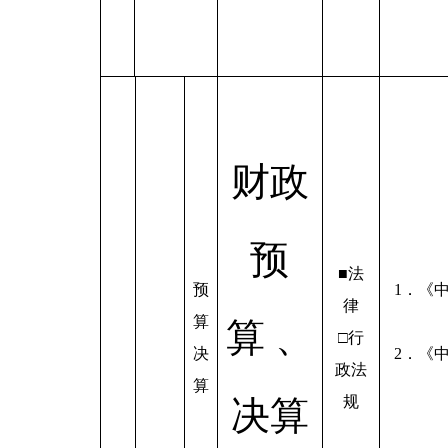
财政
预
■法
预
1．《
律
算
算 、
□行
决
2．《
政法
算
规
决算