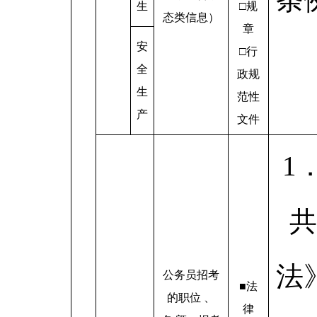
生
□规
态类信息）
章
安
□行
全
政规
生
范性
产
文件
1
共
法
公务员招考
■法
的职位 、
律