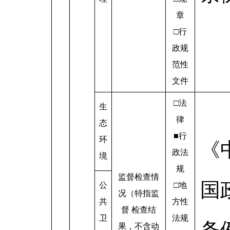
章
□行
政规
范性
文件
□法
生
律
态
■行
环
《
政法
境
规
监督检查情
国
公
□地
况（特指监
共
方性
督 检查结
卫
法规
条
果，不含动