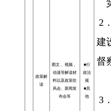
2
建
督
图文 、视频 、
■
行
动漫等解读材
政法
政策解
料以及政策吹
规
读
风会、新闻发
■
其
布会等
他
3