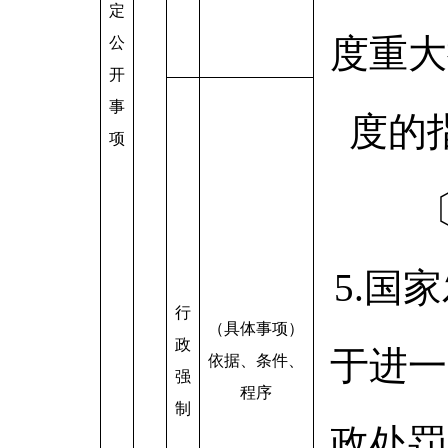
定
度重大
公
开
事
度的
项
〔
5.国
行
（具体事项）
政
于进一
依据、条件、
强
程序
制
政处罚