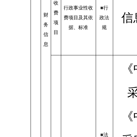
收
行政事业性收
■
行
费
信
财
费项目及其依
政法
项
务
据、标准
规
目
信
息
《
《
■
法