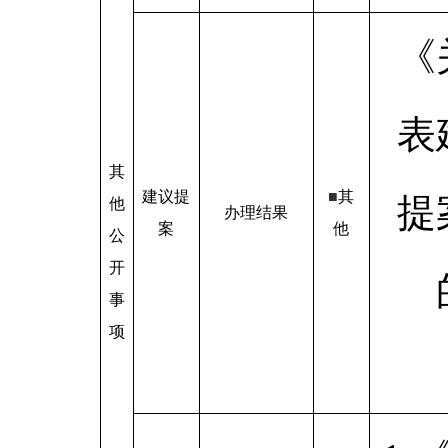
《
表
其
建议提
■
其
提
他
办理结果
案
他
公
开
事
项