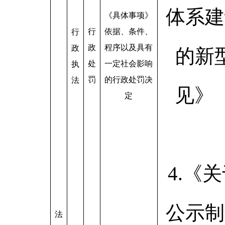
体系建
《具体事项》
行
依据、条件、
行
政
程序以及具有
政
的新
处
一定社会影响
执
罚
的行政处罚决
法
见》（
定
4.《
公示制
法