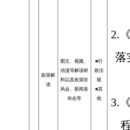
2
落
图文、视频、
■
行
动漫等解读材
政法
政策解
料以及政策吹
规
读
风会、新闻发
■
其
布会等
他
3