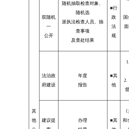
随机抽取检查对象、
■
行
随机选
双随机
政
国
派执法检查人员、抽
一
法
面
查事项
公开
规
及查处结果
法治政
年度
■
其
2
府建设
报告
他
其
《
他
建议提
办理
■
其
和