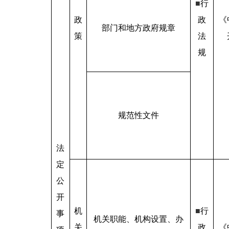
■
行
政
政
《
部门和地方政府规章
策
法
规
规范性文件
法
定
公
开
机
■
行
事
机关职能、机构设置、办
关
政
《