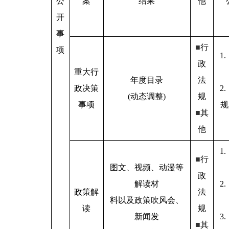
公
案
结果
他
开
事
■
行
项
1
政
重大行
年度目录
法
政决策
2
(动态调整)
规
事项
规
■
其
他
1
■
行
图文、视频、动漫等
政
解读材
2
政策解
法
料以及政策吹风会、
读
规
新闻发
3
■
其