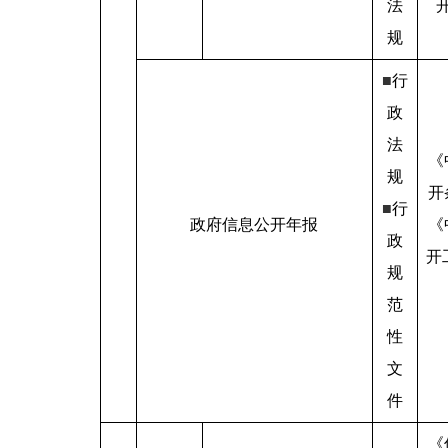
法
规
■
行
政
法
《
规
开
■
行
政府信息公开年报
《
政
开
规
范
性
文
件
《