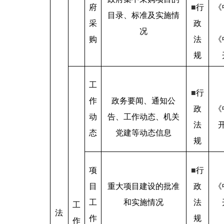
府
■
行
《
目录、标准及实施情
采
政
况
购
法
《
规
工
■
行
作
政务要闻、通知公
政
《
动
告、工作动态、机关
法
态
党建等动态信息
规
项
■
行
目
重大项目建设的批准
政
《
工
和实施情况
法
工
法
作
规
作