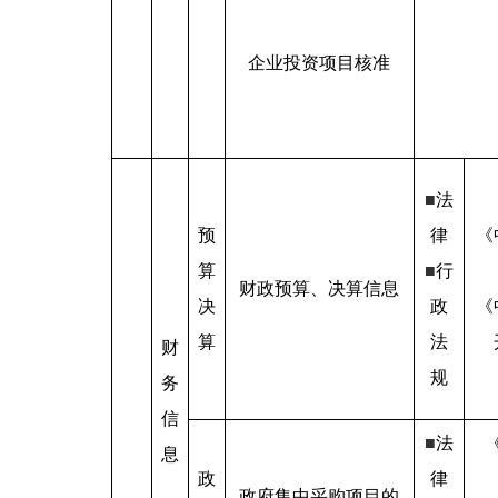
企业投资项目核准
■
法
预
律
《
算
■
行
财政预算、决算信息
决
政
《
算
法
财
规
务
信
■
法
息
政
律
政府集中采购项目的