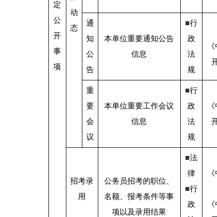
定
动
公
通
■
行
态
开
知
本单位重要通知公告
政
《
事
公
信息
法
项
告
规
重
■
行
要
本单位重要工作会议
政
《
会
信息
法
议
规
■
法
律
《
招考录
公务员招考的职位、
■
行
用
名额、报考条件等事
政
《
项以及录用结果