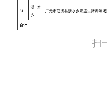
浙水
31
广元市苍溪县浙水乡宏盛生猪养殖场
乡
合计
扫