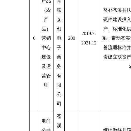
产品
青
（农
联
奖补苍溪县
产
众
硬件建设投
品）
创
产、标准化
2019.7-
6
营销
电
200
系；带动苍溪
2021.12
中心
子
善流通标准
建设
商
责建立扶贫
及运
务
营管
有
理
限
公
司
苍
电商
溪
公共
继续做好县