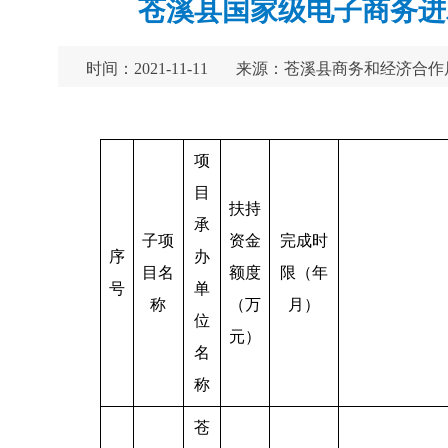
苍溪县国家级电子商务进农
时间：2021-11-11
来源：苍溪县商务和经济合作
项
目
扶持
承
子项
资金
完成时
序
办
目名
额度
限（年
号
单
称
（万
月）
位
元）
名
称
苍