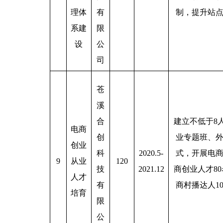
理体
有
制，提升站
系建
限
设
公
司
苍
溪
合
建立不低于8
电商
创
业专题班、
创业
科
2020.5-
式，开展电商
9
从业
120
技
2021.12
商创业人才8
人才
有
商村播达人1
培育
限
公