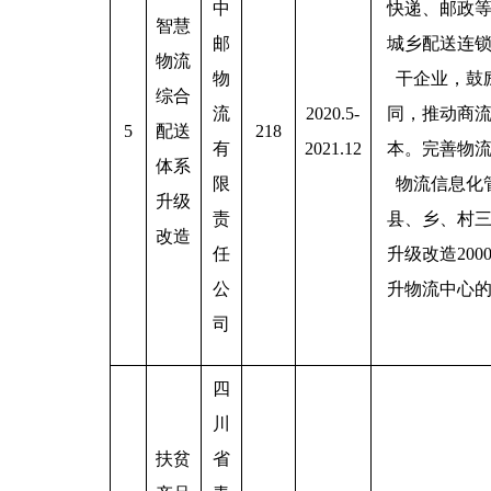
中
快递、邮政
智慧
邮
城乡配送连
物流
物
干企业，鼓
综合
流
2020.5-
同，推动商
5
配送
218
有
2021.12
本。完善物
体系
限
物流信息化
升级
责
县、乡、村
改造
任
升级改造20
公
升物流中心
司
四
川
扶贫
省