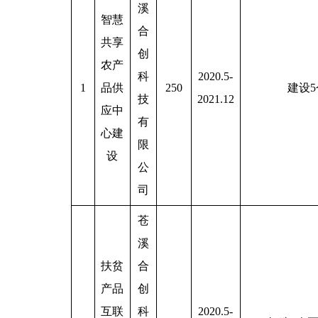
溪
智慧
合
共享
创
农产
科
2020.5-
1
品供
250
建设
技
2021.12
应中
有
心建
限
设
公
司
苍
溪
扶贫
合
产品
创
互联
科
2020.5-