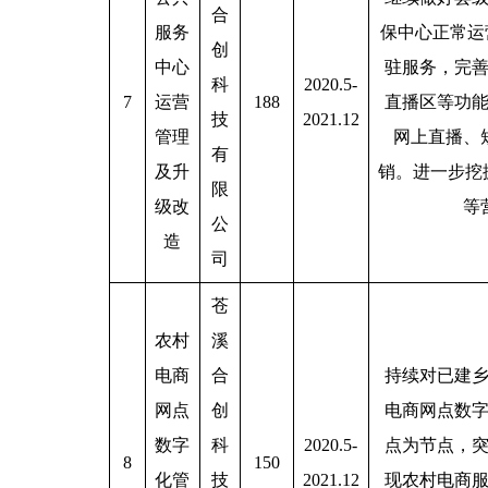
合
服务
保中心正常运
创
中心
驻服务，完
科
2020.5-
7
运营
188
直播区等功
技
2021.12
管理
网上直播、
有
及升
销。进一步挖
限
级改
等
公
造
司
苍
农村
溪
电商
合
持续对已建
网点
创
电商网点数
数字
科
2020.5-
点为节点，
8
150
化管
技
2021.12
现农村电商