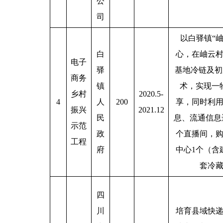
公
司
以白驿镇“
白
心，在岫云
电子
驿
基地冷链及初
商务
镇
术，实现一
乡村
2020.5-
4
人
200
享，同时利
振兴
2021.12
民
息、流通信息
示范
政
个直播间，
工程
府
中心1个（含
套冷藏
四
川
培育县域快