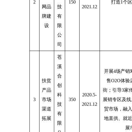
2
150
打造1个
网品
技
2021.12
牌建
有
设
限
公
司
苍
溪
开展4场产销
合
扶贫
售O2O体
创
产品
街；引导3家
科
2020.5-
3
市场
350
展销专区及线
技
2021.12
渠道
贸市场，融
有
拓展
地直供、就
限
展