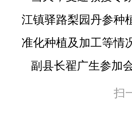
江镇驿路梨园丹参种
准化种植及加工等情
副县长翟广生参加会
扫