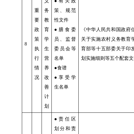
义
●有关政
重
务
策、规范
要
教
性文件
政
育
●膳食委
《中华人民共和国政府
策
学
员、监督
关于实施农村义务教育
8
执
生
委员会等
育部等十五部委关于印
行
营
名单
划实施细则等五个配套文
情
养
●食谱
况
改
●享受学
善
生名单
计
划
●责任区
划分和责