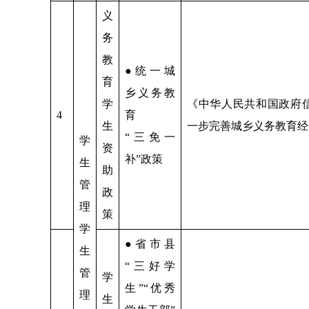
义
务
教
●统一城
育
乡义务教
学
《中华人民共和国政府
4
育
生
一步完善城乡义务教育经
“三免一
学
资
补”政策
生
助
管
政
理
策
学
●省市县
生
“三好学
管
学
生”“优秀
理
生