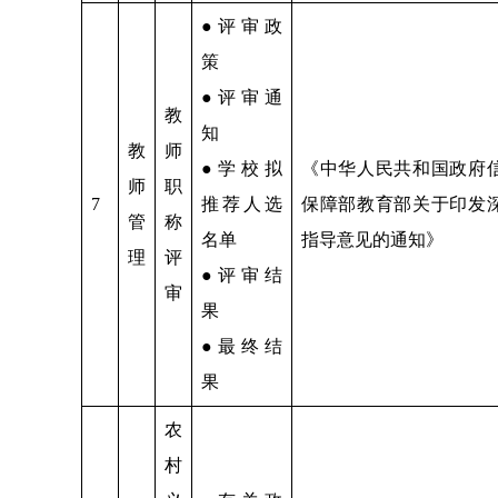
●评审政
策
●评审通
教
知
教
师
●学校拟
《中华人民共和国政府
师
职
7
推荐人选
保障部教育部关于印发
管
称
名单
指导意见的通知》
理
评
●评审结
审
果
●最终结
果
农
村