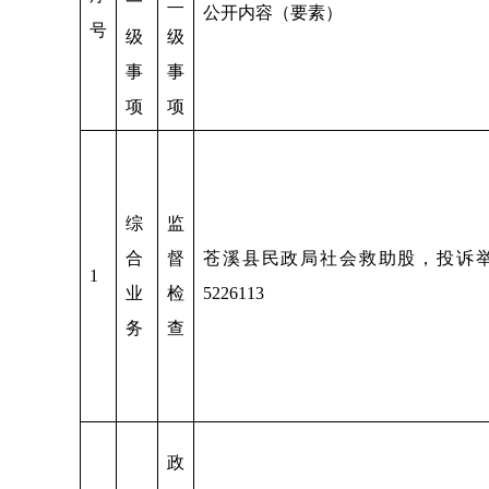
一
二
公开内容（要素）
号
级
级
事
事
项
项
综
监
合
督
苍溪县民政局社会救助股，投诉举报电
1
业
检
5226113
务
查
政