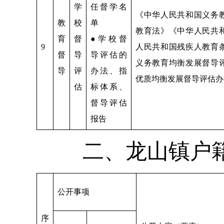
学
任督学名
《中华人民共和国义务
教
校
单
教育法》《中华人民共
育
督
●学校督
9
人民共和国残疾人教育
督
导
导评估的
义务教育均衡发展督导
导
评
办法、指
优质均衡发展督导评估办
估
标体系、
督导评估
报告
二、龙山镇户
公开事项
序