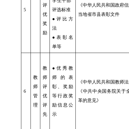
学生干部”
评
《中华人民共和国政府信
5
评选标准
优
当地省市县表彰文件
●评比方
奖
法
励
●表彰名
单等
教
●优秀教
教
师
师的表
《中华人民共和国教师法
师
评
彰、奖励
6
《中共中央国务院关于
管
优
等行政奖
革的意见》
理
评
励信息公
先
示