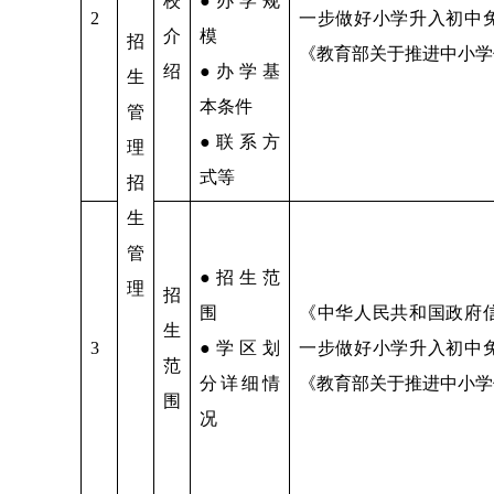
校
●办学规
2
一步做好小学升入初中
介
模
招
《教育部关于推进中小学
绍
●办学基
生
本条件
管
●联系方
理
式等
招
生
管
●招生范
理
招
围
《中华人民共和国政府
生
3
●学区划
一步做好小学升入初中
范
分详细情
《教育部关于推进中小学
围
况