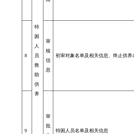
特
困
审
人
核
8
员
初审对象名单及相关信息、终止供养
信
救
息
助
供
养
审
批
9
特困人员名单及相关信息