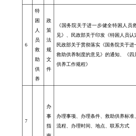
特
困
政
《国务院关于进一步健全特困人员
人
策
见》、民政部关于印发《特困人员认
员
法
6
民政部关于贯彻落实《国务院关于进
救
规
救助供养制度的意见》的通知、《四
助
文
供养工作规程》
供
件
养
办
事
办理事项、办理条件、救助供养标准
7
指
流程、办理时间、地点、联系方式
南