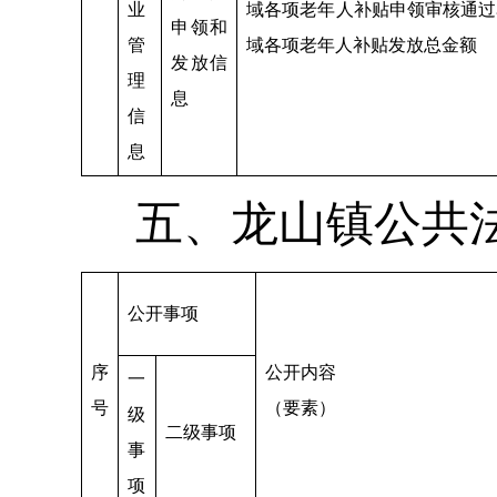
业
域各项老年人补贴申领审核通过
申领和
管
域各项老年人补贴发放总金额
发放信
理
息
信
息
五、龙山镇公共
公开事项
序
公开内容
一
号
（要素）
级
二级事项
事
项