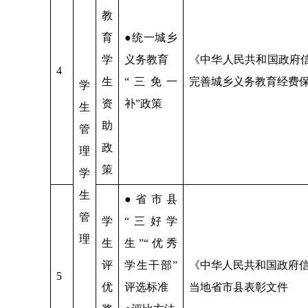
教
育
●统一城乡
学
义务教育
《中华人民共和国政府
4
生
“三免一
完善城乡义务教育经费
学
资
补”政策
生
助
管
政
理
策
学
生
●省市县
管
学
“三好学
理
生
生”“优秀
评
学生干部”
《中华人民共和国政府
5
优
评选标准
当地省市县表彰文件