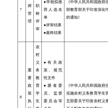
●学校拟推
《中华人民共和国政府
师
职
7
荐人选名
部教育部关于印发深化
管
称
单
的通知》
理
评
●评审结果
审
●最终结果
农
村
义
●有关政
重
务
策、规范
要
教
性文件
政
育
●膳食委
《中华人民共和国政府
策
学
员、监督
实施农村义务教育学生
8
执
生
委员会等
五部委关于印发农村义