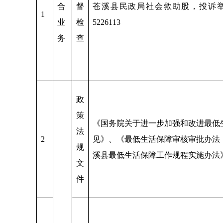
合
督
苍溪县民政局社会救助股，投诉举报电
1
业
检
5226113
务
查
政
策
《国务院关于进一步加强和改进最低
法
2
见》、《最低生活保障审核审批办法
规
溪县最低生活保障工作规程实施办法
文
件