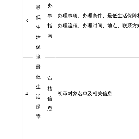
办
最
事
办理事项、办理条件、最低生活保障
低
3
指
办理流程、办理时间、地点、联系方
生
南
活
保
障
最
低
审
生
核
4
初审对象名单及相关信息
活
信
保
息
障