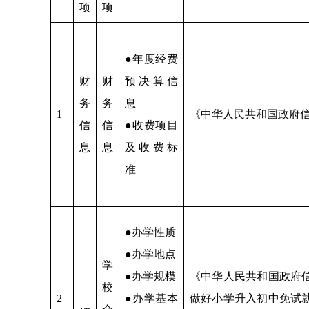
项
项
●年度经费
财
财
预决算信
务
务
息
1
《中华人民共和国政府
信
信
●收费项目
息
息
及收费标
准
●办学性质
●办学地点
学
●办学规模
《中华人民共和国政府
校
2
●办学基本
做好小学升入初中免试