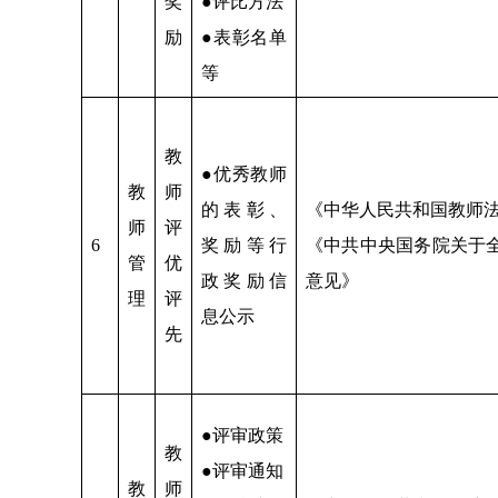
奖
●评比方法
励
●表彰名单
等
教
●优秀教师
教
师
的表彰、
《中华人民共和国教师
师
评
6
奖励等行
《中共中央国务院关于
管
优
政奖励信
意见》
理
评
息公示
先
●评审政策
教
●评审通知
教
师