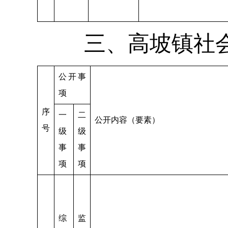
三、高坡镇社
公开事
项
序
一
二
公开内容（要素）
号
级
级
事
事
项
项
综
监