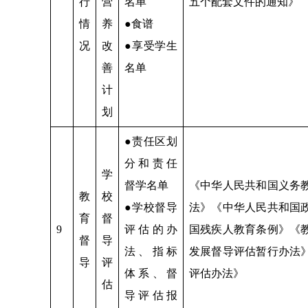
行
营
名单
五个配套文件的通知》
情
养
●食谱
况
改
●享受学生
善
名单
计
划
●责任区划
分和责任
学
督学名单
《中华人民共和国义务
教
校
●学校督导
法》《中华人民共和国
育
督
9
评估的办
国残疾人教育条例》《
督
导
法、指标
发展督导评估暂行办法
导
评
体系、督
评估办法》
估
导评估报