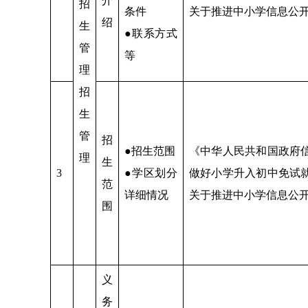
介
招
条件
关于推进中小学信息公
绍
生
●联系方式
管
等
理
招
生
管
招
●招生范围
《中华人民共和国政府
理
生
3
●学区划分
做好小学升入初中免试
范
详细情况
关于推进中小学信息公
围
义
务