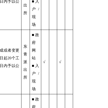
日内予以公
■入
出
户/
所
现
场
■政
府
东
成或者变更
网
青
日起20个工
站
派
√
√
日内予以公
■入
出
户/
所
现
场
■政
府