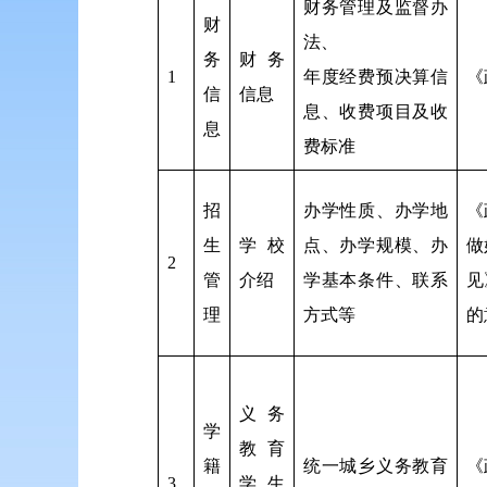
财务管理及监督办
财
法、
务
财务
1
年度经费预决算信
《
信
信息
息、收费项目及收
息
费标准
招
办学性质、办学地
《
生
学校
点、办学规模、办
做
2
管
介绍
学基本条件、联系
见
理
方式等
的
义务
学
教育
籍
统一城乡义务教育
《
3
学生