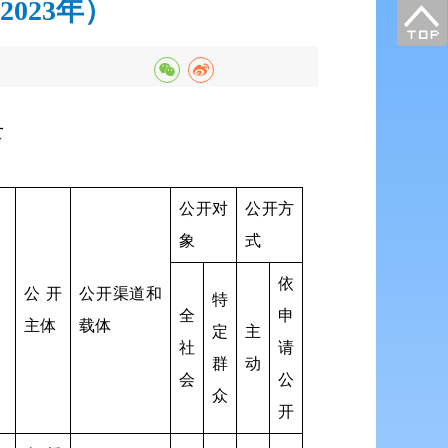
023年）
录
公开对
公开方
象
式
依
公开
公开渠道和
特
全
申
主体
载体
定
主
社
请
群
动
会
公
众
开