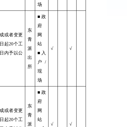
场
■政
府
东
成或者变更
网
青
日起20个工
站
派
√
√
日内予以公
■入
出
户/
所
现
场
■政
府
东
成或者变更
网
青
日起20个工
站
派
√
√