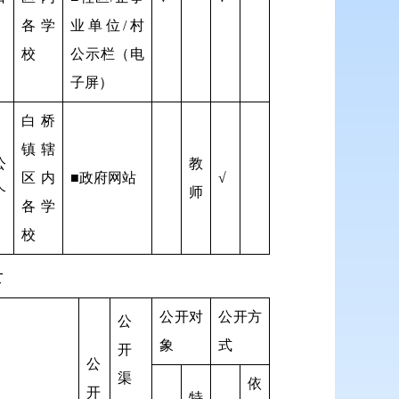
各学
业单位/村
校
公示栏（电
子屏）
白桥
）
镇辖
公
教
区内
■政府网站
√
个
师
各学
校
录
公开对
公开方
公
象
式
开
公
渠
依
开
特