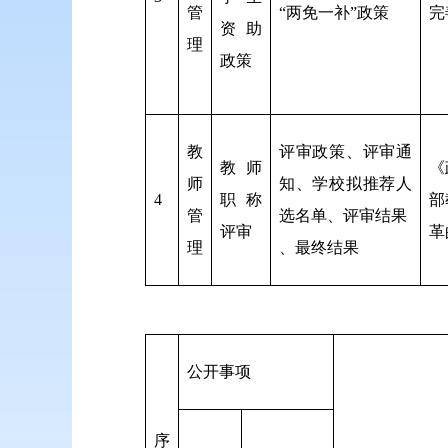
管
“两免一补”政策
完
资助
理
政策
教
评审政策、评审通
教师
《
师
知、学校拟推荐人
4
职称
部
管
选名单、评审结果
评审
革
理
、最终结果
公开事项
序