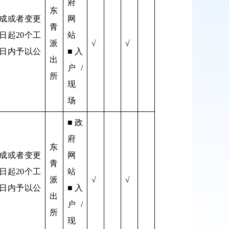
府
东
成或者变更
网
青
日起20个工
站
派
√
√
日内予以公
■入
出
户/
所
现
场
■政
府
东
成或者变更
网
青
日起20个工
站
派
√
√
日内予以公
■入
出
户/
所
现