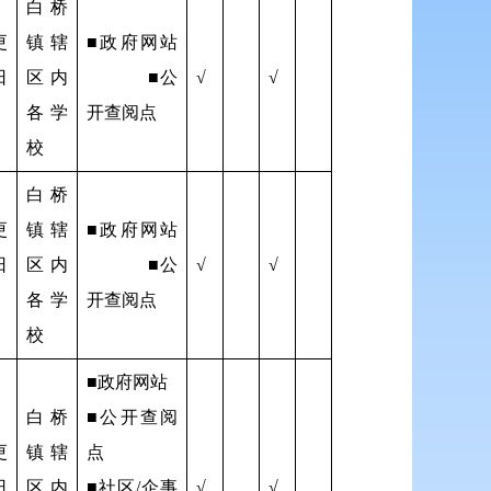
白桥
更
镇辖
■政府网站
日
区内
■公
√
√
各学
开查阅点
校
白桥
更
镇辖
■政府网站
日
区内
■公
√
√
各学
开查阅点
校
■政府网站
白桥
■公开查阅
更
镇辖
点
日
区内
■社区/企事
√
√