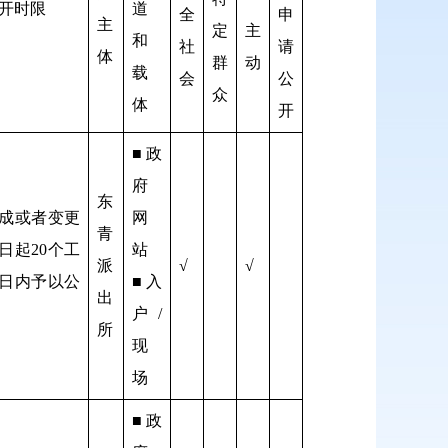
开时限
道
全
申
主
定
主
和
社
请
体
群
动
载
会
公
众
体
开
■政
府
东
成或者变更
网
青
日起20个工
站
派
√
√
日内予以公
■入
出
户/
所
现
场
■政