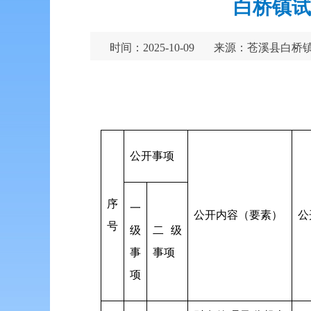
白桥镇试
时间：2025-10-09
来源：苍溪县白桥
公开事项
序
一
公开内容（要素）
公
号
级
二级
事
事项
项