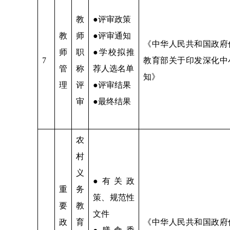
教
●评审政策
教
师
●评审通知
《中华人民共和国政府
师
职
●学校拟推
7
教育部关于印发深化中
管
称
荐人选名单
知》
理
评
●评审结果
审
●最终结果
农
村
义
●有关政
重
务
策、规范性
要
教
文件
政
育
《中华人民共和国政府