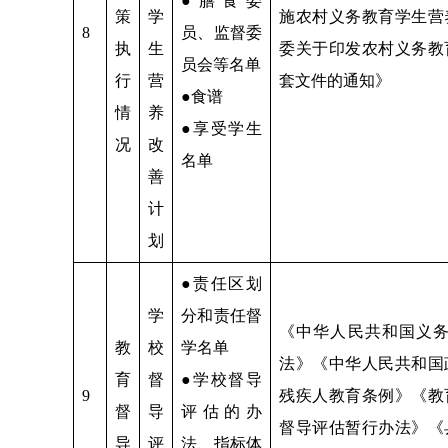
●膳食委
策
学
施农村义务教育学生营
8
员、监督委
执
生
委关于印发农村义务教
员会等名单
行
营
套文件的通知》
●食谱
情
养
●享受学生
况
改
名单
善
计
划
●责任区划
学
分和责任督
《中华人民共和国义
教
校
学名单
法》《中华人民共和国
育
督
●学校督导
9
残疾人教育条例》《教
督
导
评估的办
督导评估暂行办法》《
导
评
法、指标体