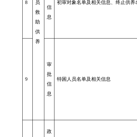
8
员
初审对象名单及相关信息、终止供养
信
救
息
助
供
养
审
批
9
特困人员名单及相关信息
信
息
政