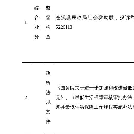
综
监
合
督
苍溪县民政局社会救助股，投诉举报电
1
业
检
5226113
务
查
政
策
《国务院关于进一步加强和改进最低
法
2
见》、《最低生活保障审核审批办法
规
溪县最低生活保障工作规程实施办法
文
件