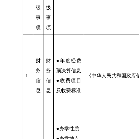
级
级
事
事
项
项
财
财
●年度经费
务
务
预决算信息
1
《中华人民共和国政府
信
信
●收费项目
息
息
及收费标准
●办学性质
●办学地点