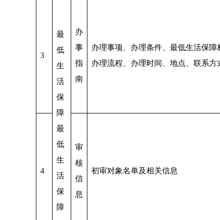
办
最
事
办理事项、办理条件、最低生活保障
低
3
指
办理流程、办理时间、地点、联系方
生
南
活
保
障
最
低
审
生
核
4
初审对象名单及相关信息
活
信
保
息
障