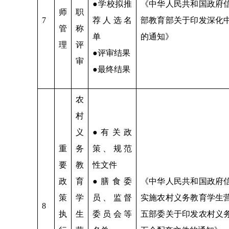
●学校拟推
《中华人民共和国政府
师
职
7
荐人选名
部教育部关于印发深化
管
称
单
的通知》
理
评
●评审结果
审
●最终结果
农
村
义
●有关政
重
务
策、规范
要
教
性文件
政
育
●膳食委
《中华人民共和国政府
策
学
员、监督
实施农村义务教育学生
8
执
生
委员会等
五部委关于印发农村义