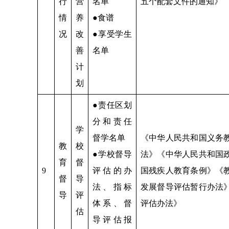
行
营
名单
五个配套文件的通知》
情
养
●食谱
况
改
●享受学生
善
名单
计
划
●责任区划
分和责任
学
督学名单
《中华人民共和国义务
教
校
●学校督导
法》《中华人民共和国
育
督
9
评估的办
国残疾人教育条例》《
督
导
法、指标
发展督导评估暂行办法
导
评
体系、督
评估办法》
估
导评估报