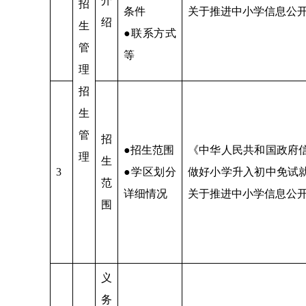
介
招
条件
关于推进中小学信息公
绍
生
●联系方式
管
等
理
招
生
管
招
●招生范围
《中华人民共和国政府
理
生
3
●学区划分
做好小学升入初中免试
范
详细情况
关于推进中小学信息公
围
义
务