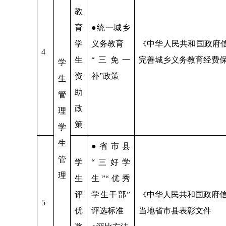
教
育
●统一城乡
学
义务教育
《中华人民共和国政府
4
生
“三免一
完善城乡义务教育经费
学
资
补”政策
生
助
管
政
理
策
学
生
●省市县
管
学
“三好学
理
生
生”“优秀
评
学生干部”
《中华人民共和国政府
5
优
评选标准
当地省市县表彰文件