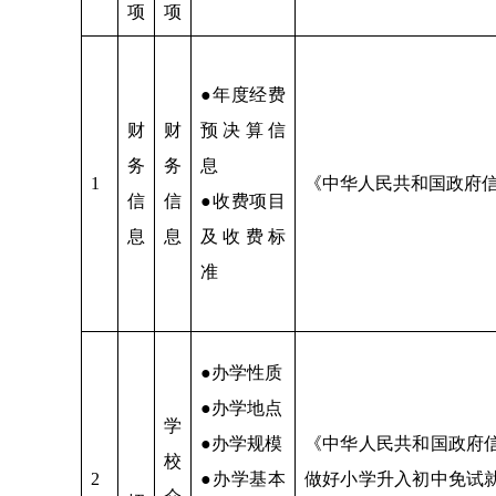
项
项
●年度经费
财
财
预决算信
务
务
息
1
《中华人民共和国政府
信
信
●收费项目
息
息
及收费标
准
●办学性质
●办学地点
学
●办学规模
《中华人民共和国政府
校
2
●办学基本
做好小学升入初中免试