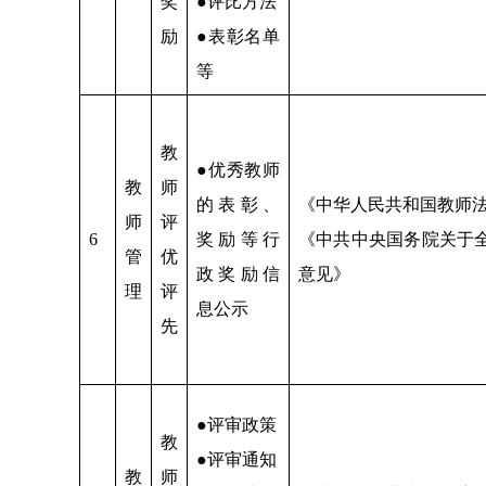
奖
●评比方法
励
●表彰名单
等
教
●优秀教师
教
师
的表彰、
《中华人民共和国教师
师
评
6
奖励等行
《中共中央国务院关于
管
优
政奖励信
意见》
理
评
息公示
先
●评审政策
教
●评审通知
教
师