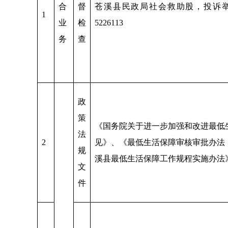
合
督
苍溪县民政局社会救助股，投诉举报电
1
业
检
5226113
务
查
政
策
《国务院关于进一步加强和改进最低
法
2
见》、《最低生活保障审核审批办法
规
溪县最低生活保障工作规程实施办法
文
件