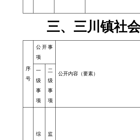
三、三川镇社
公开事
项
序
一
二
公开内容（要素）
号
级
级
事
事
项
项
综
监