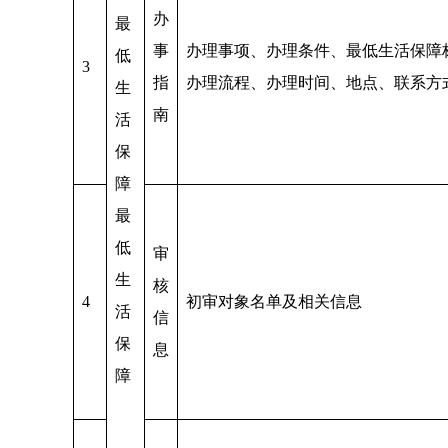
办
最
事
办理事项、办理条件、最低生活保障
低
3
指
办理流程、办理时间、地点、联系方
生
南
活
保
障
最
低
审
生
核
4
初审对象名单及相关信息
活
信
保
息
障