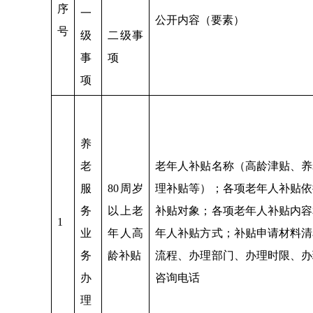
序
一
公开内容（要素）
号
级
二级事
事
项
项
养
老
老年人补贴名称（高龄津贴、养
服
80周岁
理补贴等）；各项老年人补贴依
务
以上老
补贴对象；各项老年人补贴内容
1
业
年人高
年人补贴方式；补贴申请材料清
务
龄补贴
流程、办理部门、办理时限、办
办
咨询电话
理